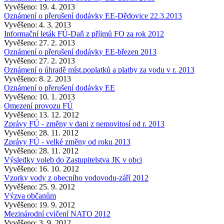
Vyvěšeno: 19. 4. 2013
Oznámení o přerušení dodávky EE-Dědovice 22.3.2013
Vyvěšeno: 4. 3. 2013
Informační leták FÚ-Daň z příjmů FO za rok 2012
Vyvěšeno: 27. 2. 2013
Oznámení o přerušení dodávky EE-březen 2013
Vyvěšeno: 27. 2. 2013
Oznámení o úhradě míst.poplatků a platby za vodu v r. 2013
Vyvěšeno: 8. 2. 2013
Oznámení o přerušení dodávky EE
Vyvěšeno: 10. 1. 2013
Omezení provozu FÚ
Vyvěšeno: 13. 12. 2012
Zprávy FÚ - změny v dani z nemovitosí od r. 2013
Vyvěšeno: 28. 11. 2012
Zprávy FÚ - velké změny od roku 2013
Vyvěšeno: 28. 11. 2012
Výsledky voleb do Zastupitelstva JK v obci
Vyvěšeno: 16. 10. 2012
Vzorky vody z obecního vodovodu-září 2012
Vyvěšeno: 25. 9. 2012
Výzva občanům
Vyvěšeno: 19. 9. 2012
Mezinárodní cvičení NATO 2012
Vyvěšeno: 3. 9. 2012