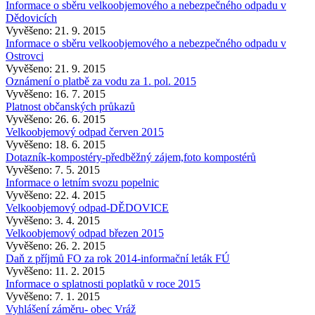
Informace o sběru velkoobjemového a nebezpečného odpadu v
Dědovicích
Vyvěšeno: 21. 9. 2015
Informace o sběru velkoobjemového a nebezpečného odpadu v
Ostrovci
Vyvěšeno: 21. 9. 2015
Oznámení o platbě za vodu za 1. pol. 2015
Vyvěšeno: 16. 7. 2015
Platnost občanských průkazů
Vyvěšeno: 26. 6. 2015
Velkoobjemový odpad červen 2015
Vyvěšeno: 18. 6. 2015
Dotazník-kompostéry-předběžný zájem,foto kompostérů
Vyvěšeno: 7. 5. 2015
Informace o letním svozu popelnic
Vyvěšeno: 22. 4. 2015
Velkoobjemový odpad-DĚDOVICE
Vyvěšeno: 3. 4. 2015
Velkoobjemový odpad březen 2015
Vyvěšeno: 26. 2. 2015
Daň z příjmů FO za rok 2014-informační leták FÚ
Vyvěšeno: 11. 2. 2015
Informace o splatnosti poplatků v roce 2015
Vyvěšeno: 7. 1. 2015
Vyhlášení záměru- obec Vráž