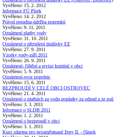
Vyvěšeno: 15. 2. 2012
Informace FÚ Písek
Vyvěšeno: 14. 2. 2012
Právní poradna-údržba pozemků
Vyvěšeno: 9. 11. 2011
Oznámení platby vody
Vyvěšeno: 31. 10. 2011
Oznámení o přerušení dodávky EE
Vyvěšeno: 27. 9. 2011
Vzorky vody-září 2011
Vyvěšeno: 26. 9. 2011
Oznámení- čištění a revize komínů v obci
Vyvěšeno: 5. 9. 2011
Oznámení-svoz popelnic
Vyvěšeno: 15. 6. 2011
BEZPROUDÍ V CELÉ OBCI OSTROVEC
Vyvěšeno: 21. 4. 2011
Oznámení o platbách za vodu,poplatky za odpad a ze psů
Vyvěšeno: 3. 3. 2011
Informace o SLDB 2011
Vyvěšeno: 1. 2. 2011
Oznámení o bezproudí v obci
Vyvěšeno: 3. 1. 2011
Kurz zdarma pro nezaměstnané ženy II. - článek