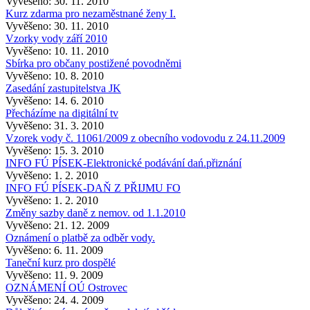
Vyvěšeno: 30. 11. 2010
Kurz zdarma pro nezaměstnané ženy I.
Vyvěšeno: 30. 11. 2010
Vzorky vody září 2010
Vyvěšeno: 10. 11. 2010
Sbírka pro občany postižené povodněmi
Vyvěšeno: 10. 8. 2010
Zasedání zastupitelstva JK
Vyvěšeno: 14. 6. 2010
Přecházíme na digitální tv
Vyvěšeno: 31. 3. 2010
Vzorek vody č. 11061/2009 z obecního vodovodu z 24.11.2009
Vyvěšeno: 15. 3. 2010
INFO FÚ PÍSEK-Elektronické podávání dań.přiznání
Vyvěšeno: 1. 2. 2010
INFO FÚ PÍSEK-DAŇ Z PŘIJMU FO
Vyvěšeno: 1. 2. 2010
Změny sazby daně z nemov. od 1.1.2010
Vyvěšeno: 21. 12. 2009
Oznámení o platbě za odběr vody.
Vyvěšeno: 6. 11. 2009
Taneční kurz pro dospělé
Vyvěšeno: 11. 9. 2009
OZNÁMENÍ OÚ Ostrovec
Vyvěšeno: 24. 4. 2009