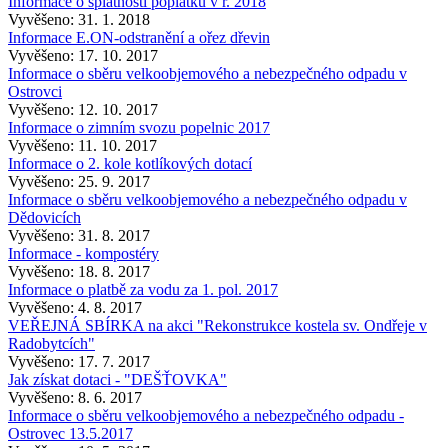
Informace o splatnosti poplatků v r. 2018
Vyvěšeno: 31. 1. 2018
Informace E.ON-odstranění a ořez dřevin
Vyvěšeno: 17. 10. 2017
Informace o sběru velkoobjemového a nebezpečného odpadu v
Ostrovci
Vyvěšeno: 12. 10. 2017
Informace o zimním svozu popelnic 2017
Vyvěšeno: 11. 10. 2017
Informace o 2. kole kotlíkových dotací
Vyvěšeno: 25. 9. 2017
Informace o sběru velkoobjemového a nebezpečného odpadu v
Dědovicích
Vyvěšeno: 31. 8. 2017
Informace - kompostéry
Vyvěšeno: 18. 8. 2017
Informace o platbě za vodu za 1. pol. 2017
Vyvěšeno: 4. 8. 2017
VEŘEJNÁ SBÍRKA na akci "Rekonstrukce kostela sv. Ondřeje v
Radobytcích"
Vyvěšeno: 17. 7. 2017
Jak získat dotaci - "DEŠŤOVKA"
Vyvěšeno: 8. 6. 2017
Informace o sběru velkoobjemového a nebezpečného odpadu -
Ostrovec 13.5.2017