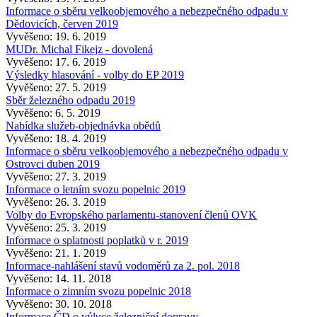
Informace o sběru velkoobjemového a nebezpečného odpadu v
Dědovicích, červen 2019
Vyvěšeno: 19. 6. 2019
MUDr. Michal Fikejz - dovolená
Vyvěšeno: 17. 6. 2019
Výsledky hlasování - volby do EP 2019
Vyvěšeno: 27. 5. 2019
Sběr železného odpadu 2019
Vyvěšeno: 6. 5. 2019
Nabídka služeb-objednávka obědů
Vyvěšeno: 18. 4. 2019
Informace o sběru velkoobjemového a nebezpečného odpadu v
Ostrovci duben 2019
Vyvěšeno: 27. 3. 2019
Informace o letním svozu popelnic 2019
Vyvěšeno: 26. 3. 2019
Volby do Evropského parlamentu-stanovení členů OVK
Vyvěšeno: 25. 3. 2019
Informace o splatnosti poplatků v r. 2019
Vyvěšeno: 21. 1. 2019
Informace-nahlášení stavů vodoměrů za 2. pol. 2018
Vyvěšeno: 14. 11. 2018
Informace o zimním svozu popelnic 2018
Vyvěšeno: 30. 10. 2018
Informace ČD o výluce železniční dopravy