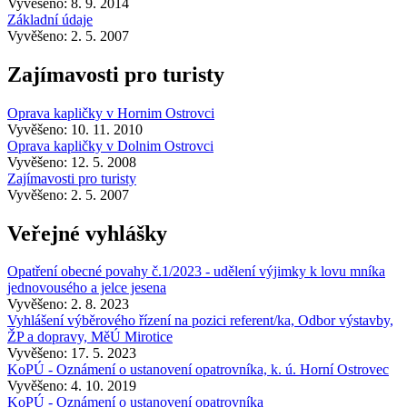
Vyvěšeno: 8. 9. 2014
Základní údaje
Vyvěšeno: 2. 5. 2007
Zajímavosti pro turisty
Oprava kapličky v Hornim Ostrovci
Vyvěšeno: 10. 11. 2010
Oprava kapličky v Dolnim Ostrovci
Vyvěšeno: 12. 5. 2008
Zajímavosti pro turisty
Vyvěšeno: 2. 5. 2007
Veřejné vyhlášky
Opatření obecné povahy č.1/2023 - udělení výjimky k lovu mníka
jednovousého a jelce jesena
Vyvěšeno: 2. 8. 2023
Vyhlášení výběrového řízení na pozici referent/ka, Odbor výstavby,
ŽP a dopravy, MěÚ Mirotice
Vyvěšeno: 17. 5. 2023
KoPÚ - Oznámení o ustanovení opatrovníka, k. ú. Horní Ostrovec
Vyvěšeno: 4. 10. 2019
KoPÚ - Oznámení o ustanovení opatrovníka