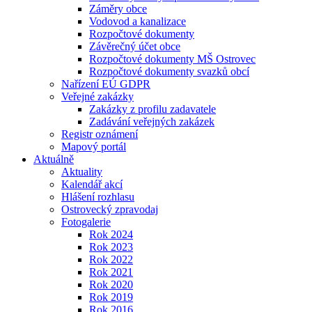
Záměry obce
Vodovod a kanalizace
Rozpočtové dokumenty
Závěrečný účet obce
Rozpočtové dokumenty MŠ Ostrovec
Rozpočtové dokumenty svazků obcí
Nařízení EÚ GDPR
Veřejné zakázky
Zakázky z profilu zadavatele
Zadávání veřejných zakázek
Registr oznámení
Mapový portál
Aktuálně
Aktuality
Kalendář akcí
Hlášení rozhlasu
Ostrovecký zpravodaj
Fotogalerie
Rok 2024
Rok 2023
Rok 2022
Rok 2021
Rok 2020
Rok 2019
Rok 2016