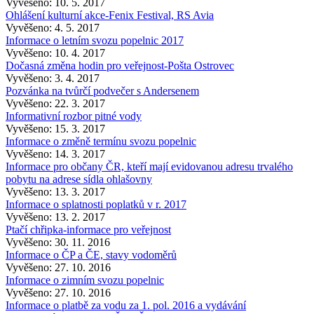
Vyvěšeno: 10. 5. 2017
Ohlášení kulturní akce-Fenix Festival, RS Avia
Vyvěšeno: 4. 5. 2017
Informace o letním svozu popelnic 2017
Vyvěšeno: 10. 4. 2017
Dočasná změna hodin pro veřejnost-Pošta Ostrovec
Vyvěšeno: 3. 4. 2017
Pozvánka na tvůrčí podvečer s Andersenem
Vyvěšeno: 22. 3. 2017
Informativní rozbor pitné vody
Vyvěšeno: 15. 3. 2017
Informace o změně termínu svozu popelnic
Vyvěšeno: 14. 3. 2017
Informace pro občany ČR, kteří mají evidovanou adresu trvalého
pobytu na adrese sídla ohlašovny
Vyvěšeno: 13. 3. 2017
Informace o splatnosti poplatků v r. 2017
Vyvěšeno: 13. 2. 2017
Ptačí chřipka-informace pro veřejnost
Vyvěšeno: 30. 11. 2016
Informace o ČP a ČE, stavy vodoměrů
Vyvěšeno: 27. 10. 2016
Informace o zimním svozu popelnic
Vyvěšeno: 27. 10. 2016
Informace o platbě za vodu za 1. pol. 2016 a vydávání