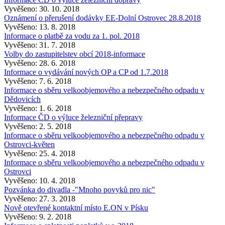
Vyvěšeno: 30. 10. 2018
Oznámení o přerušení dodávky EE-Dolní Ostrovec 28.8.2018
Vyvěšeno: 13. 8. 2018
Informace o platbě za vodu za 1. pol. 2018
Vyvěšeno: 31. 7. 2018
Volby do zastupitelstev obcí 2018-informace
Vyvěšeno: 28. 6. 2018
Informace o vydávání nových OP a CP od 1.7.2018
Vyvěšeno: 7. 6. 2018
Informace o sběru velkoobjemového a nebezpečného odpadu v
Dědovicích
Vyvěšeno: 1. 6. 2018
Informace ČD o výluce železniční přepravy
Vyvěšeno: 2. 5. 2018
Informace o sběru velkoobjemového a nebezpečného odpadu v
Ostrovci-květen
Vyvěšeno: 25. 4. 2018
Informace o sběru velkoobjemového a nebezpečného odpadu v
Ostrovci
Vyvěšeno: 10. 4. 2018
Pozvánka do divadla -"Mnoho povyků pro nic"
Vyvěšeno: 27. 3. 2018
Nově otevřené kontaktní místo E.ON v Písku
Vyvěšeno: 9. 2. 2018