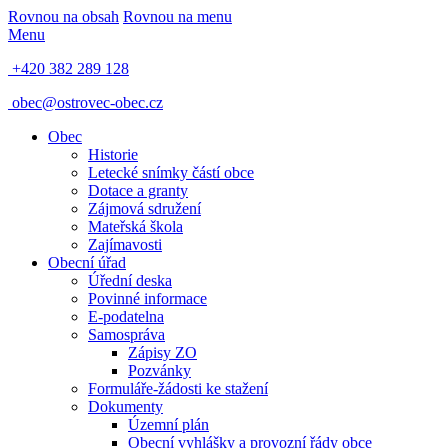
Rovnou na obsah
Rovnou na menu
Menu
+420 382 289 128
obec@ostrovec-obec.cz
Obec
Historie
Letecké snímky částí obce
Dotace a granty
Zájmová sdružení
Mateřská škola
Zajímavosti
Obecní úřad
Úřední deska
Povinné informace
E-podatelna
Samospráva
Zápisy ZO
Pozvánky
Formuláře-žádosti ke stažení
Dokumenty
Územní plán
Obecní vyhlášky a provozní řády obce