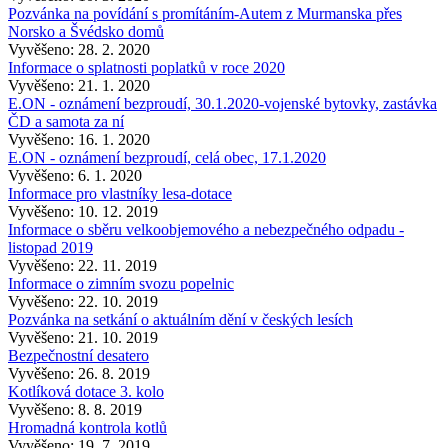
Pozvánka na povídání s promítáním-Autem z Murmanska přes
Norsko a Švédsko domů
Vyvěšeno: 28. 2. 2020
Informace o splatnosti poplatků v roce 2020
Vyvěšeno: 21. 1. 2020
E.ON - oznámení bezproudí, 30.1.2020-vojenské bytovky, zastávka
ČD a samota za ní
Vyvěšeno: 16. 1. 2020
E.ON - oznámení bezproudí, celá obec, 17.1.2020
Vyvěšeno: 6. 1. 2020
Informace pro vlastníky lesa-dotace
Vyvěšeno: 10. 12. 2019
Informace o sběru velkoobjemového a nebezpečného odpadu -
listopad 2019
Vyvěšeno: 22. 11. 2019
Informace o zimním svozu popelnic
Vyvěšeno: 22. 10. 2019
Pozvánka na setkání o aktuálním dění v českých lesích
Vyvěšeno: 21. 10. 2019
Bezpečnostní desatero
Vyvěšeno: 26. 8. 2019
Kotlíková dotace 3. kolo
Vyvěšeno: 8. 8. 2019
Hromadná kontrola kotlů
Vyvěšeno: 19. 7. 2019