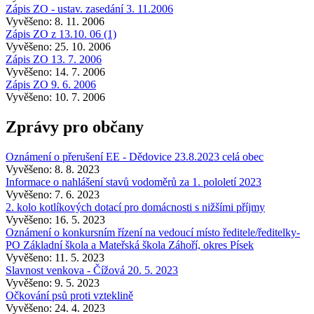
Zápis ZO - ustav. zasedání 3. 11.2006
Vyvěšeno: 8. 11. 2006
Zápis ZO z 13.10. 06 (1)
Vyvěšeno: 25. 10. 2006
Zápis ZO 13. 7. 2006
Vyvěšeno: 14. 7. 2006
Zápis ZO 9. 6. 2006
Vyvěšeno: 10. 7. 2006
Zprávy pro občany
Oznámení o přerušení EE - Dědovice 23.8.2023 celá obec
Vyvěšeno: 8. 8. 2023
Informace o nahlášení stavů vodoměrů za 1. pololetí 2023
Vyvěšeno: 7. 6. 2023
2. kolo kotlíkových dotací pro domácnosti s nižšími příjmy
Vyvěšeno: 16. 5. 2023
Oznámení o konkursním řízení na vedoucí místo ředitele/ředitelky-
PO Základní škola a Mateřská škola Záhoří, okres Písek
Vyvěšeno: 11. 5. 2023
Slavnost venkova - Čížová 20. 5. 2023
Vyvěšeno: 9. 5. 2023
Očkování psů proti vzteklině
Vyvěšeno: 24. 4. 2023