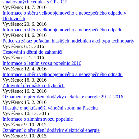
smaltovaných cedulek s ČP a ČE
Vyvěšeno: 14. 7. 2016
Informace o sběru velkoobjemového a nebezpečného odpadu v
Dědovicích
Vyvěšeno: 20. 6. 2016
Informace o sběru velkoobjemového a nebezpečného odpadu
Vyvěšeno: 14. 6. 2016
Petice za zákaz pořádání hlasitých hudebních akcí typu technopárty
Vyvěšeno: 6. 5. 2016
Cestování s dětmi do zahraničí
Vyvěšeno: 2. 5. 2016
Informace o letním svozu popelnic 2016
Vyvěšeno: 12. 4. 2016
Informace o sběru velkoobjemového a nebezpečného odpadu
Vyvěšeno: 16. 3. 2016
Zdravotní přednáška o bylinách
Vyvěšeno: 16. 2. 2016
Oznámení o přerušení dodávky elektrické energie 29. 2. 2016
Vyvěšeno: 15. 2. 2016
Hlasujte o nejkrásnější vánoční strom na Písecku
Vyvěšeno: 10. 12. 2015
Informace o zimním svozu popelnic
Vyvěšeno: 9. 10. 2015
Oznámení o přerušení dodávky elektrické energie
Vyvěšeno: 9. 10. 2015