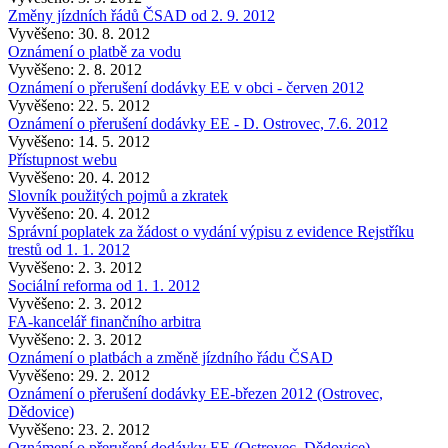
Změny jízdních řádů ČSAD od 2. 9. 2012
Vyvěšeno: 30. 8. 2012
Oznámení o platbě za vodu
Vyvěšeno: 2. 8. 2012
Oznámení o přerušení dodávky EE v obci - červen 2012
Vyvěšeno: 22. 5. 2012
Oznámení o přerušení dodávky EE - D. Ostrovec, 7.6. 2012
Vyvěšeno: 14. 5. 2012
Přístupnost webu
Vyvěšeno: 20. 4. 2012
Slovník použitých pojmů a zkratek
Vyvěšeno: 20. 4. 2012
Správní poplatek za žádost o vydání výpisu z evidence Rejstříku
trestů od 1. 1. 2012
Vyvěšeno: 2. 3. 2012
Sociální reforma od 1. 1. 2012
Vyvěšeno: 2. 3. 2012
FA-kancelář finančního arbitra
Vyvěšeno: 2. 3. 2012
Oznámení o platbách a změně jízdního řádu ČSAD
Vyvěšeno: 29. 2. 2012
Oznámení o přerušení dodávky EE-březen 2012 (Ostrovec,
Dědovice)
Vyvěšeno: 23. 2. 2012
Oznámení o přerušení dodávky EE (Ostrovec, Dědovice)