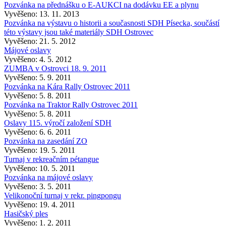
Pozvánka na přednášku o E-AUKCI na dodávku EE a plynu
Vyvěšeno: 13. 11. 2013
Pozvánka na výstavu o historii a současnosti SDH Písecka, součástí
této výstavy jsou také materiály SDH Ostrovec
Vyvěšeno: 21. 5. 2012
Májové oslavy
Vyvěšeno: 4. 5. 2012
ZUMBA v Ostrovci 18. 9. 2011
Vyvěšeno: 5. 9. 2011
Pozvánka na Kára Rally Ostrovec 2011
Vyvěšeno: 5. 8. 2011
Pozvánka na Traktor Rally Ostrovec 2011
Vyvěšeno: 5. 8. 2011
Oslavy 115. výročí založení SDH
Vyvěšeno: 6. 6. 2011
Pozvánka na zasedání ZO
Vyvěšeno: 19. 5. 2011
Turnaj v rekreačním pétangue
Vyvěšeno: 10. 5. 2011
Pozvánka na májové oslavy
Vyvěšeno: 3. 5. 2011
Velikonoční turnaj v rekr. pingpongu
Vyvěšeno: 19. 4. 2011
Hasičský ples
Vyvěšeno: 1. 2. 2011