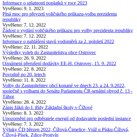
Informace o splatnosti poplatků v roce 2023
Vyvěšeno: 9. 1. 2023
Plná moc pro převzetí voličského průkazu-volba prezidenta
republiky
Vyvěšeno: 7. 12. 2022
Žádost o vydání voličského průkazu pro volby prezidenta republiky
Vyvěšeno: 7. 12. 2022
Informace o nahlášení stavů vodoměrů za 2. pololetí 2022
Vyvěšeno: 22. 11. 2022
Výsledky voleb do Zastupitelstva obce Ostrovec
Vyvěšeno: 26. 9. 2022
Oznámení přerušení dodávky EE-H. Ostrovec, 15. 9. 2022
Vyvěšeno: 22. 8. 2022
Povodně po 20. letech
Vyvěšeno: 11. 8. 2022
Volby do Zastupitelstev obcí konané ve dnech 23. a 24. 9.2022,
společně s volbami do Senátu Parlamentu ČR-senátní obvod č. 13 -
Tábor
Vyvěšeno: 28. 4. 2022
Zápis žáků do I. třídy Základní školy v Čížové
Vyvěšeno: 8. 3. 2022
Upozornění pro odběratele energií od dodavatele poslední instance
Vyvěšeno: 7. 3. 2022
Výluky ČD březen 2022, Čížová-Čimelice, Vráž u Písku-Čížová,
Čížová-Písek, Zdice-Protivín