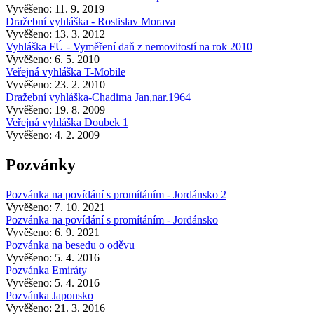
Vyvěšeno: 11. 9. 2019
Dražební vyhláška - Rostislav Morava
Vyvěšeno: 13. 3. 2012
Vyhláška FÚ - Vyměření daň z nemovitostí na rok 2010
Vyvěšeno: 6. 5. 2010
Veřejná vyhláška T-Mobile
Vyvěšeno: 23. 2. 2010
Dražební vyhláška-Chadima Jan,nar.1964
Vyvěšeno: 19. 8. 2009
Veřejná vyhláška Doubek 1
Vyvěšeno: 4. 2. 2009
Pozvánky
Pozvánka na povídání s promítáním - Jordánsko 2
Vyvěšeno: 7. 10. 2021
Pozvánka na povídání s promítáním - Jordánsko
Vyvěšeno: 6. 9. 2021
Pozvánka na besedu o oděvu
Vyvěšeno: 5. 4. 2016
Pozvánka Emiráty
Vyvěšeno: 5. 4. 2016
Pozvánka Japonsko
Vyvěšeno: 21. 3. 2016