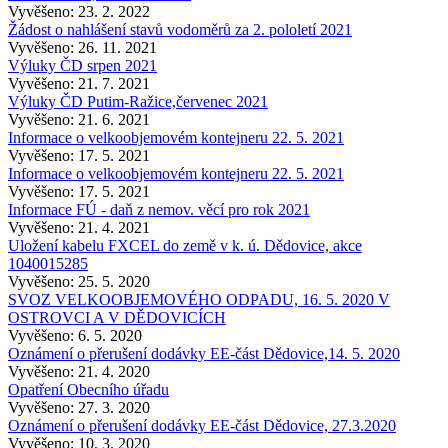
Vyvěšeno: 23. 2. 2022
Žádost o nahlášení stavů vodoměrů za 2. pololetí 2021
Vyvěšeno: 26. 11. 2021
Výluky ČD srpen 2021
Vyvěšeno: 21. 7. 2021
Výluky ČD Putim-Ražice,červenec 2021
Vyvěšeno: 21. 6. 2021
Informace o velkoobjemovém kontejneru 22. 5. 2021
Vyvěšeno: 17. 5. 2021
Informace o velkoobjemovém kontejneru 22. 5. 2021
Vyvěšeno: 17. 5. 2021
Informace FÚ - daň z nemov. věcí pro rok 2021
Vyvěšeno: 21. 4. 2021
Uložení kabelu FXCEL do země v k. ú. Dědovice, akce
1040015285
Vyvěšeno: 25. 5. 2020
SVOZ VELKOOBJEMOVÉHO ODPADU, 16. 5. 2020 V
OSTROVCI A V DĚDOVICÍCH
Vyvěšeno: 6. 5. 2020
Oznámení o přerušení dodávky EE-část Dědovice,14. 5. 2020
Vyvěšeno: 21. 4. 2020
Opatření Obecního úřadu
Vyvěšeno: 27. 3. 2020
Oznámení o přerušení dodávky EE-část Dědovice, 27.3.2020
Vyvěšeno: 10. 3. 2020