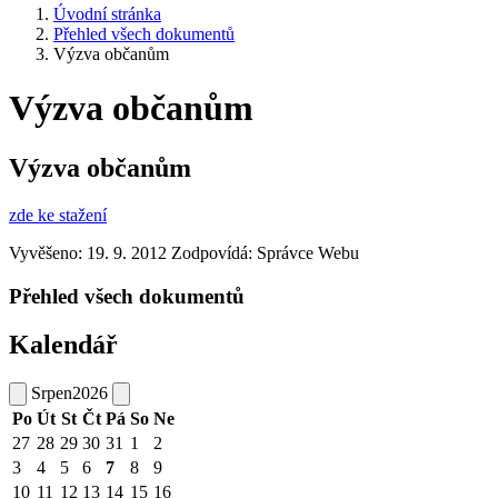
Úvodní stránka
Přehled všech dokumentů
Výzva občanům
Výzva občanům
Výzva občanům
zde ke stažení
Vyvěšeno: 19. 9. 2012
Zodpovídá:
Správce Webu
Přehled všech dokumentů
Kalendář
Srpen
2026
Po
Út
St
Čt
Pá
So
Ne
27
28
29
30
31
1
2
3
4
5
6
7
8
9
10
11
12
13
14
15
16