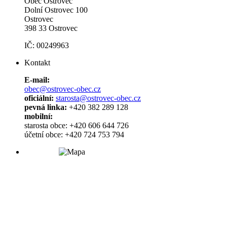
Obec Ostrovec
Dolní Ostrovec 100
Ostrovec
398 33 Ostrovec
IČ: 00249963
Kontakt
E-mail:
obec@ostrovec-obec.cz
oficiální:
starosta@ostrovec-obec.cz
pevná linka:
+420 382 289 128
mobilní:
starosta obce: +420 606 644 726
účetní obce: +420 724 753 794