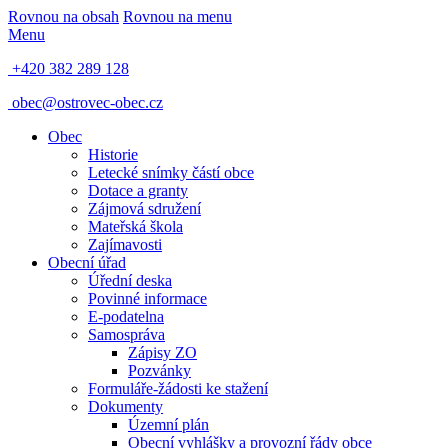
Rovnou na obsah
Rovnou na menu
Menu
+420 382 289 128
obec@ostrovec-obec.cz
Obec
Historie
Letecké snímky částí obce
Dotace a granty
Zájmová sdružení
Mateřská škola
Zajímavosti
Obecní úřad
Úřední deska
Povinné informace
E-podatelna
Samospráva
Zápisy ZO
Pozvánky
Formuláře-žádosti ke stažení
Dokumenty
Územní plán
Obecní vyhlášky a provozní řády obce