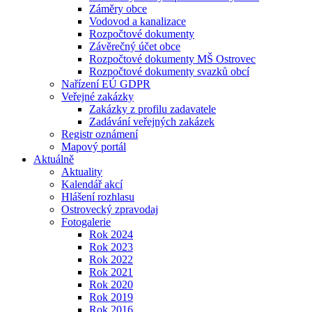
Záměry obce
Vodovod a kanalizace
Rozpočtové dokumenty
Závěrečný účet obce
Rozpočtové dokumenty MŠ Ostrovec
Rozpočtové dokumenty svazků obcí
Nařízení EÚ GDPR
Veřejné zakázky
Zakázky z profilu zadavatele
Zadávání veřejných zakázek
Registr oznámení
Mapový portál
Aktuálně
Aktuality
Kalendář akcí
Hlášení rozhlasu
Ostrovecký zpravodaj
Fotogalerie
Rok 2024
Rok 2023
Rok 2022
Rok 2021
Rok 2020
Rok 2019
Rok 2016