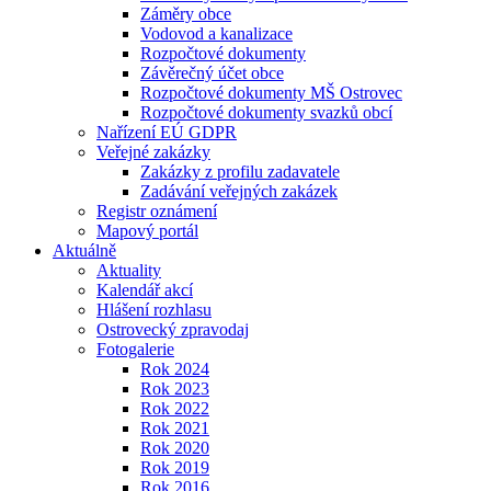
Záměry obce
Vodovod a kanalizace
Rozpočtové dokumenty
Závěrečný účet obce
Rozpočtové dokumenty MŠ Ostrovec
Rozpočtové dokumenty svazků obcí
Nařízení EÚ GDPR
Veřejné zakázky
Zakázky z profilu zadavatele
Zadávání veřejných zakázek
Registr oznámení
Mapový portál
Aktuálně
Aktuality
Kalendář akcí
Hlášení rozhlasu
Ostrovecký zpravodaj
Fotogalerie
Rok 2024
Rok 2023
Rok 2022
Rok 2021
Rok 2020
Rok 2019
Rok 2016