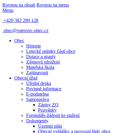
Rovnou na obsah
Rovnou na menu
Menu
+420 382 289 128
obec@ostrovec-obec.cz
Obec
Historie
Letecké snímky částí obce
Dotace a granty
Zájmová sdružení
Mateřská škola
Zajímavosti
Obecní úřad
Úřední deska
Povinné informace
E-podatelna
Samospráva
Zápisy ZO
Pozvánky
Formuláře-žádosti ke stažení
Dokumenty
Územní plán
Obecní vyhlášky a provozní řády obce