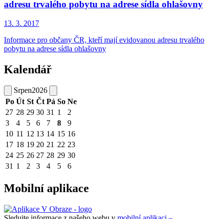
adresu trvalého pobytu na adrese sídla ohlašovny
13. 3.
2017
Informace pro občany ČR, kteří mají evidovanou adresu trvalého
pobytu na adrese sídla ohlašovny
Kalendář
Srpen
2026
Po
Út
St
Čt
Pá
So
Ne
27
28
29
30
31
1
2
3
4
5
6
7
8
9
10
11
12
13
14
15
16
17
18
19
20
21
22
23
24
25
26
27
28
29
30
31
1
2
3
4
5
6
Mobilní aplikace
Sledujte informace z našeho webu v
mobilní aplikaci –