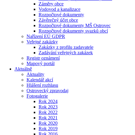
Záměry obce
Vodovod a kanalizace
Rozpočtové dokumenty
Závěrečný účet obce
Rozpočtové dokumenty MŠ Ostrovec
Rozpočtové dokumenty svazků obcí
Nařízení EÚ GDPR
Veřejné zakázky
Zakázky z profilu zadavatele
Zadávání veřejných zakázek
Registr oznámení
Mapový portál
Aktuálně
Aktuality
Kalendář akcí
Hlášení rozhlasu
Ostrovecký zpravodaj
Fotogalerie
Rok 2024
Rok 2023
Rok 2022
Rok 2021
Rok 2020
Rok 2019
Rok 2016