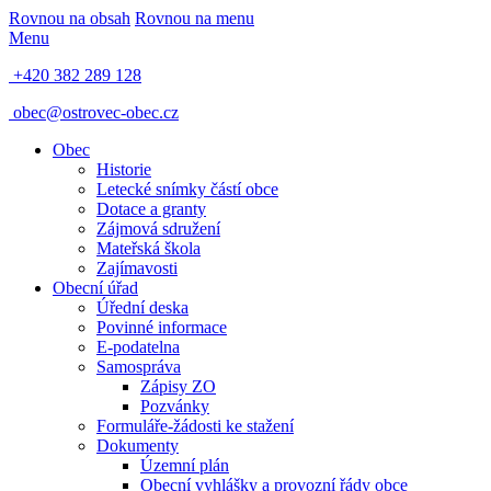
Rovnou na obsah
Rovnou na menu
Menu
+420 382 289 128
obec@ostrovec-obec.cz
Obec
Historie
Letecké snímky částí obce
Dotace a granty
Zájmová sdružení
Mateřská škola
Zajímavosti
Obecní úřad
Úřední deska
Povinné informace
E-podatelna
Samospráva
Zápisy ZO
Pozvánky
Formuláře-žádosti ke stažení
Dokumenty
Územní plán
Obecní vyhlášky a provozní řády obce