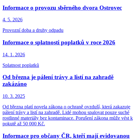
Informace o provozu sběrného dvora Ostrovec
4. 5.
2026
Provozní doba a druhy odpadu
Informace o splatnosti poplatků v roce 2026
14. 1.
2026
Splatnost poplatků
Od března je pálení trávy a listí na zahradě
zakázáno
10. 3.
2025
Od března platí novela zákona o ochraně ovzduší, která zakazuje
pálení trávy a listí na zahradě. Lidé mohou spalovat pouze suché
rostlinné materiály bez kontaminace. Porušení zákona může vést k
pokutě až 50 000 Kč.
Informace pro občany ČR, kteří mají evidovanou