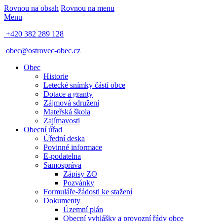
Rovnou na obsah
Rovnou na menu
Menu
+420 382 289 128
obec@ostrovec-obec.cz
Obec
Historie
Letecké snímky částí obce
Dotace a granty
Zájmová sdružení
Mateřská škola
Zajímavosti
Obecní úřad
Úřední deska
Povinné informace
E-podatelna
Samospráva
Zápisy ZO
Pozvánky
Formuláře-žádosti ke stažení
Dokumenty
Územní plán
Obecní vyhlášky a provozní řády obce