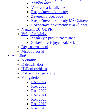
Záměry obce
Vodovod a kanalizace
Rozpočtové dokumenty
Závěrečný účet obce
Rozpočtové dokumenty MŠ Ostrovec
Rozpočtové dokumenty svazků obcí
Nařízení EÚ GDPR
Veřejné zakázky
Zakázky z profilu zadavatele
Zadávání veřejných zakázek
Registr oznámení
Mapový portál
Aktuálně
Aktuality
Kalendář akcí
Hlášení rozhlasu
Ostrovecký zpravodaj
Fotogalerie
Rok 2024
Rok 2023
Rok 2022
Rok 2021
Rok 2020
Rok 2019
Rok 2016