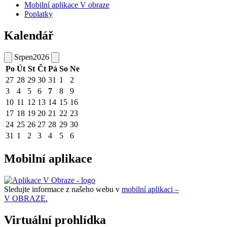
Mobilní aplikace V obraze
Poplatky
Kalendář
Srpen
2026
Po
Út
St
Čt
Pá
So
Ne
27
28
29
30
31
1
2
3
4
5
6
7
8
9
10
11
12
13
14
15
16
17
18
19
20
21
22
23
24
25
26
27
28
29
30
31
1
2
3
4
5
6
Mobilní aplikace
Sledujte informace z našeho webu v
mobilní aplikaci –
V OBRAZE.
Virtuální prohlídka