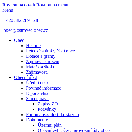
Rovnou na obsah
Rovnou na menu
Menu
+420 382 289 128
obec@ostrovec-obec.cz
Obec
Historie
Letecké snímky částí obce
Dotace a granty
Zájmová sdružení
Mateřská škola
Zajímavosti
Obecní úřad
Úřední deska
Povinné informace
E-podatelna
Samospráva
Zápisy ZO
Pozvánky
Formuláře-žádosti ke stažení
Dokumenty
Územní plán
Obecní vyhlášky a provozní řády obce