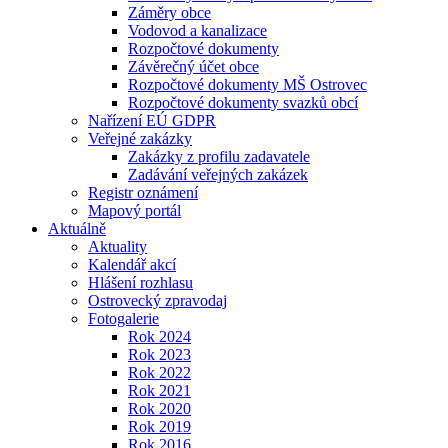
Záměry obce
Vodovod a kanalizace
Rozpočtové dokumenty
Závěrečný účet obce
Rozpočtové dokumenty MŠ Ostrovec
Rozpočtové dokumenty svazků obcí
Nařízení EÚ GDPR
Veřejné zakázky
Zakázky z profilu zadavatele
Zadávání veřejných zakázek
Registr oznámení
Mapový portál
Aktuálně
Aktuality
Kalendář akcí
Hlášení rozhlasu
Ostrovecký zpravodaj
Fotogalerie
Rok 2024
Rok 2023
Rok 2022
Rok 2021
Rok 2020
Rok 2019
Rok 2016