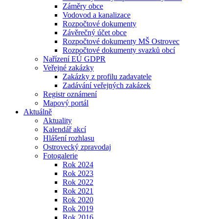
Záměry obce
Vodovod a kanalizace
Rozpočtové dokumenty
Závěrečný účet obce
Rozpočtové dokumenty MŠ Ostrovec
Rozpočtové dokumenty svazků obcí
Nařízení EÚ GDPR
Veřejné zakázky
Zakázky z profilu zadavatele
Zadávání veřejných zakázek
Registr oznámení
Mapový portál
Aktuálně
Aktuality
Kalendář akcí
Hlášení rozhlasu
Ostrovecký zpravodaj
Fotogalerie
Rok 2024
Rok 2023
Rok 2022
Rok 2021
Rok 2020
Rok 2019
Rok 2016