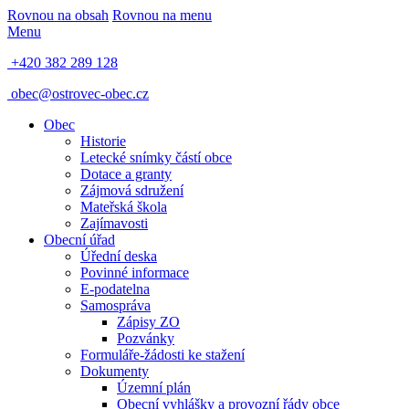
Rovnou na obsah
Rovnou na menu
Menu
+420 382 289 128
obec@ostrovec-obec.cz
Obec
Historie
Letecké snímky částí obce
Dotace a granty
Zájmová sdružení
Mateřská škola
Zajímavosti
Obecní úřad
Úřední deska
Povinné informace
E-podatelna
Samospráva
Zápisy ZO
Pozvánky
Formuláře-žádosti ke stažení
Dokumenty
Územní plán
Obecní vyhlášky a provozní řády obce