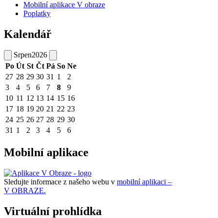
Mobilní aplikace V obraze
Poplatky
Kalendář
Srpen
2026
Po
Út
St
Čt
Pá
So
Ne
27
28
29
30
31
1
2
3
4
5
6
7
8
9
10
11
12
13
14
15
16
17
18
19
20
21
22
23
24
25
26
27
28
29
30
31
1
2
3
4
5
6
Mobilní aplikace
Sledujte informace z našeho webu v
mobilní aplikaci –
V OBRAZE.
Virtuální prohlídka