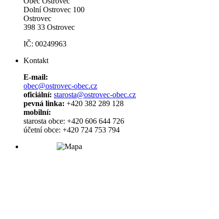
Obec Ostrovec
Dolní Ostrovec 100
Ostrovec
398 33 Ostrovec
IČ: 00249963
Kontakt
E-mail:
obec@ostrovec-obec.cz
oficiální:
starosta@ostrovec-obec.cz
pevná linka:
+420 382 289 128
mobilní:
starosta obce: +420 606 644 726
účetní obce: +420 724 753 794