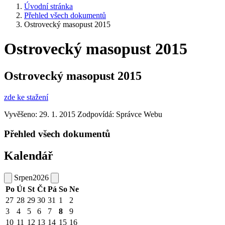
Úvodní stránka
Přehled všech dokumentů
Ostrovecký masopust 2015
Ostrovecký masopust 2015
Ostrovecký masopust 2015
zde ke stažení
Vyvěšeno: 29. 1. 2015
Zodpovídá:
Správce Webu
Přehled všech dokumentů
Kalendář
Srpen
2026
Po
Út
St
Čt
Pá
So
Ne
27
28
29
30
31
1
2
3
4
5
6
7
8
9
10
11
12
13
14
15
16