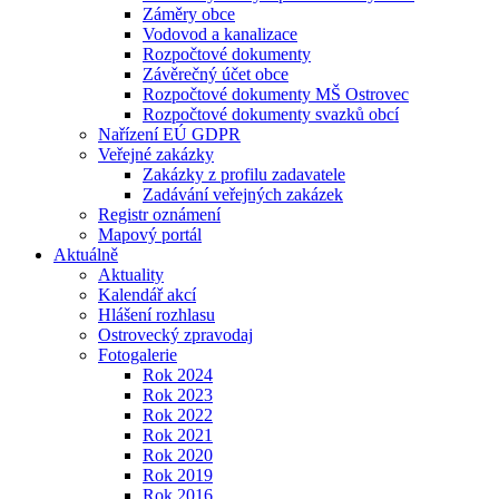
Záměry obce
Vodovod a kanalizace
Rozpočtové dokumenty
Závěrečný účet obce
Rozpočtové dokumenty MŠ Ostrovec
Rozpočtové dokumenty svazků obcí
Nařízení EÚ GDPR
Veřejné zakázky
Zakázky z profilu zadavatele
Zadávání veřejných zakázek
Registr oznámení
Mapový portál
Aktuálně
Aktuality
Kalendář akcí
Hlášení rozhlasu
Ostrovecký zpravodaj
Fotogalerie
Rok 2024
Rok 2023
Rok 2022
Rok 2021
Rok 2020
Rok 2019
Rok 2016