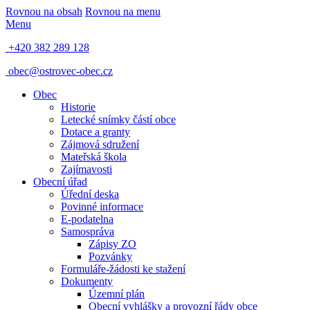
Rovnou na obsah
Rovnou na menu
Menu
+420 382 289 128
obec@ostrovec-obec.cz
Obec
Historie
Letecké snímky částí obce
Dotace a granty
Zájmová sdružení
Mateřská škola
Zajímavosti
Obecní úřad
Úřední deska
Povinné informace
E-podatelna
Samospráva
Zápisy ZO
Pozvánky
Formuláře-žádosti ke stažení
Dokumenty
Územní plán
Obecní vyhlášky a provozní řády obce