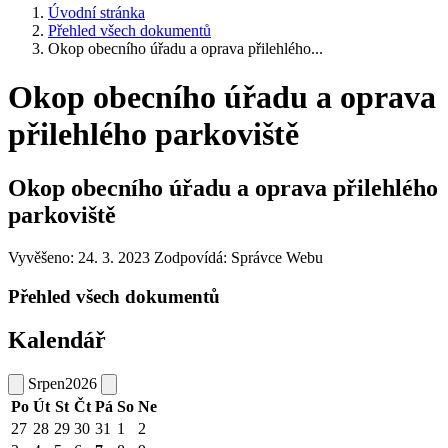
Úvodní stránka
Přehled všech dokumentů
Okop obecního úřadu a oprava přilehlého...
Okop obecního úřadu a oprava
přilehlého parkoviště
Okop obecního úřadu a oprava přilehlého
parkoviště
Vyvěšeno: 24. 3. 2023
Zodpovídá:
Správce Webu
Přehled všech dokumentů
Kalendář
Srpen
2026
Po
Út
St
Čt
Pá
So
Ne
27
28
29
30
31
1
2