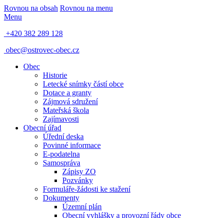
Rovnou na obsah
Rovnou na menu
Menu
+420 382 289 128
obec@ostrovec-obec.cz
Obec
Historie
Letecké snímky částí obce
Dotace a granty
Zájmová sdružení
Mateřská škola
Zajímavosti
Obecní úřad
Úřední deska
Povinné informace
E-podatelna
Samospráva
Zápisy ZO
Pozvánky
Formuláře-žádosti ke stažení
Dokumenty
Územní plán
Obecní vyhlášky a provozní řády obce