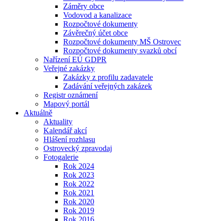
Záměry obce
Vodovod a kanalizace
Rozpočtové dokumenty
Závěrečný účet obce
Rozpočtové dokumenty MŠ Ostrovec
Rozpočtové dokumenty svazků obcí
Nařízení EÚ GDPR
Veřejné zakázky
Zakázky z profilu zadavatele
Zadávání veřejných zakázek
Registr oznámení
Mapový portál
Aktuálně
Aktuality
Kalendář akcí
Hlášení rozhlasu
Ostrovecký zpravodaj
Fotogalerie
Rok 2024
Rok 2023
Rok 2022
Rok 2021
Rok 2020
Rok 2019
Rok 2016