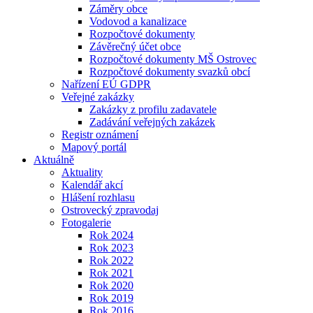
Záměry obce
Vodovod a kanalizace
Rozpočtové dokumenty
Závěrečný účet obce
Rozpočtové dokumenty MŠ Ostrovec
Rozpočtové dokumenty svazků obcí
Nařízení EÚ GDPR
Veřejné zakázky
Zakázky z profilu zadavatele
Zadávání veřejných zakázek
Registr oznámení
Mapový portál
Aktuálně
Aktuality
Kalendář akcí
Hlášení rozhlasu
Ostrovecký zpravodaj
Fotogalerie
Rok 2024
Rok 2023
Rok 2022
Rok 2021
Rok 2020
Rok 2019
Rok 2016