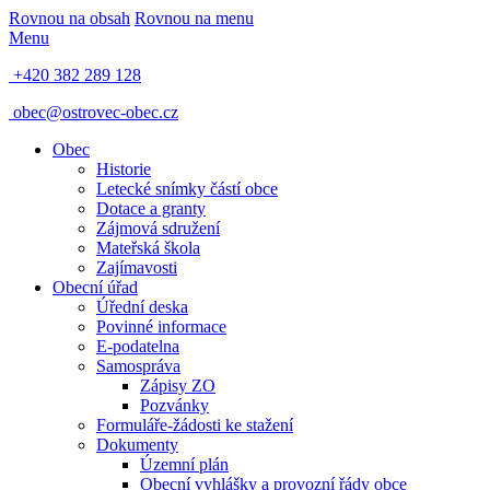
Rovnou na obsah
Rovnou na menu
Menu
+420 382 289 128
obec@ostrovec-obec.cz
Obec
Historie
Letecké snímky částí obce
Dotace a granty
Zájmová sdružení
Mateřská škola
Zajímavosti
Obecní úřad
Úřední deska
Povinné informace
E-podatelna
Samospráva
Zápisy ZO
Pozvánky
Formuláře-žádosti ke stažení
Dokumenty
Územní plán
Obecní vyhlášky a provozní řády obce