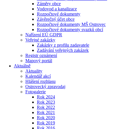
Záměry obce
Vodovod a kanalizace
Rozpočtové dokumenty
Závěrečný účet obce
Rozpočtové dokumenty MŠ Ostrovec
Rozpočtové dokumenty svazků obcí
Nařízení EÚ GDPR
Veřejné zakázky
Zakázky z profilu zadavatele
Zadávání veřejných zakázek
Registr oznámení
Mapový portál
Aktuálně
Aktuality
Kalendář akcí
Hlášení rozhlasu
Ostrovecký zpravodaj
Fotogalerie
Rok 2024
Rok 2023
Rok 2022
Rok 2021
Rok 2020
Rok 2019
Rok 2016