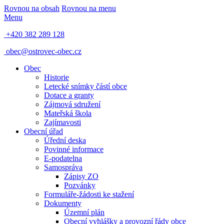
Rovnou na obsah
Rovnou na menu
Menu
+420 382 289 128
obec@ostrovec-obec.cz
Obec
Historie
Letecké snímky částí obce
Dotace a granty
Zájmová sdružení
Mateřská škola
Zajímavosti
Obecní úřad
Úřední deska
Povinné informace
E-podatelna
Samospráva
Zápisy ZO
Pozvánky
Formuláře-žádosti ke stažení
Dokumenty
Územní plán
Obecní vyhlášky a provozní řády obce