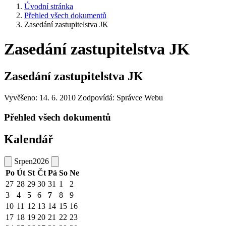
Úvodní stránka
Přehled všech dokumentů
Zasedání zastupitelstva JK
Zasedání zastupitelstva JK
Zasedání zastupitelstva JK
Vyvěšeno: 14. 6. 2010
Zodpovídá:
Správce Webu
Přehled všech dokumentů
Kalendář
Srpen
2026
Po
Út
St
Čt
Pá
So
Ne
27
28
29
30
31
1
2
3
4
5
6
7
8
9
10
11
12
13
14
15
16
17
18
19
20
21
22
23