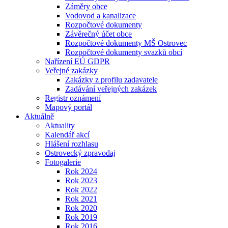
Záměry obce
Vodovod a kanalizace
Rozpočtové dokumenty
Závěrečný účet obce
Rozpočtové dokumenty MŠ Ostrovec
Rozpočtové dokumenty svazků obcí
Nařízení EÚ GDPR
Veřejné zakázky
Zakázky z profilu zadavatele
Zadávání veřejných zakázek
Registr oznámení
Mapový portál
Aktuálně
Aktuality
Kalendář akcí
Hlášení rozhlasu
Ostrovecký zpravodaj
Fotogalerie
Rok 2024
Rok 2023
Rok 2022
Rok 2021
Rok 2020
Rok 2019
Rok 2016