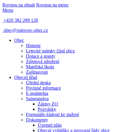
Rovnou na obsah
Rovnou na menu
Menu
+420 382 289 128
obec@ostrovec-obec.cz
Obec
Historie
Letecké snímky částí obce
Dotace a granty
Zájmová sdružení
Mateřská škola
Zajímavosti
Obecní úřad
Úřední deska
Povinné informace
E-podatelna
Samospráva
Zápisy ZO
Pozvánky
Formuláře-žádosti ke stažení
Dokumenty
Územní plán
Obecní vyhlášky a provozní řády obce