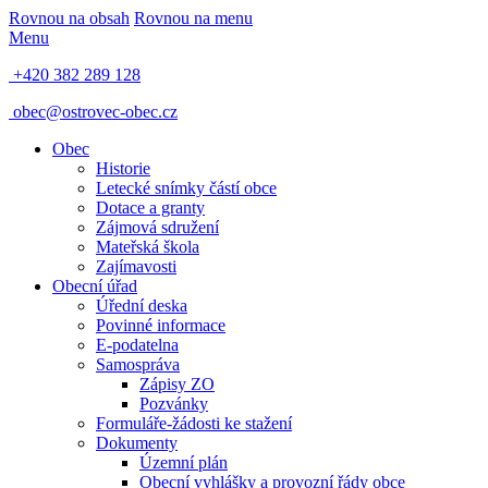
Rovnou na obsah
Rovnou na menu
Menu
+420 382 289 128
obec@ostrovec-obec.cz
Obec
Historie
Letecké snímky částí obce
Dotace a granty
Zájmová sdružení
Mateřská škola
Zajímavosti
Obecní úřad
Úřední deska
Povinné informace
E-podatelna
Samospráva
Zápisy ZO
Pozvánky
Formuláře-žádosti ke stažení
Dokumenty
Územní plán
Obecní vyhlášky a provozní řády obce