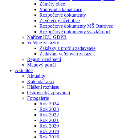
Záměry obce
Vodovod a kanalizace
Rozpočtové dokumenty
Závěrečný účet obce
Rozpočtové dokumenty MŠ Ostrovec
Rozpočtové dokumenty svazků obcí
Nařízení EÚ GDPR
Veřejné zakázky
Zakázky z profilu zadavatele
Zadávání veřejných zakázek
Registr oznámení
Mapový portál
Aktuálně
Aktuality
Kalendář akcí
Hlášení rozhlasu
Ostrovecký zpravodaj
Fotogalerie
Rok 2024
Rok 2023
Rok 2022
Rok 2021
Rok 2020
Rok 2019
Rok 2016