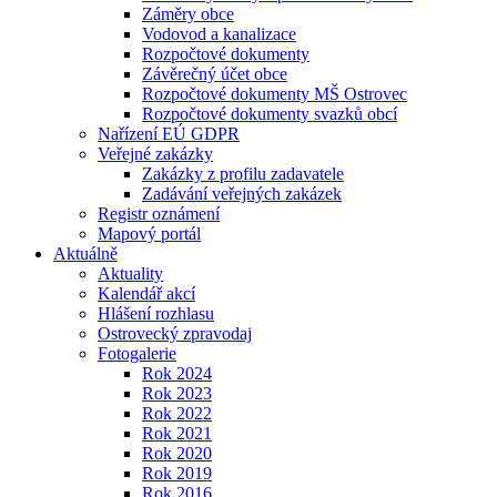
Záměry obce
Vodovod a kanalizace
Rozpočtové dokumenty
Závěrečný účet obce
Rozpočtové dokumenty MŠ Ostrovec
Rozpočtové dokumenty svazků obcí
Nařízení EÚ GDPR
Veřejné zakázky
Zakázky z profilu zadavatele
Zadávání veřejných zakázek
Registr oznámení
Mapový portál
Aktuálně
Aktuality
Kalendář akcí
Hlášení rozhlasu
Ostrovecký zpravodaj
Fotogalerie
Rok 2024
Rok 2023
Rok 2022
Rok 2021
Rok 2020
Rok 2019
Rok 2016