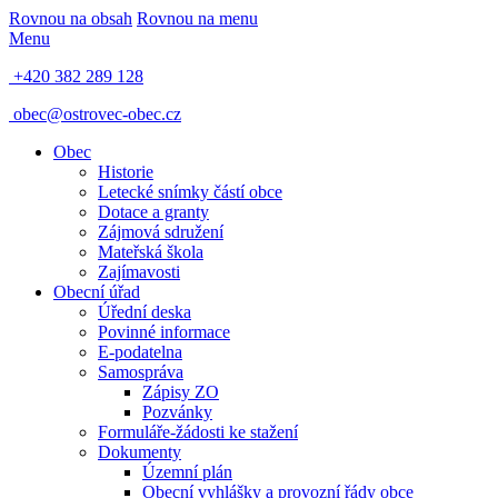
Rovnou na obsah
Rovnou na menu
Menu
+420 382 289 128
obec@ostrovec-obec.cz
Obec
Historie
Letecké snímky částí obce
Dotace a granty
Zájmová sdružení
Mateřská škola
Zajímavosti
Obecní úřad
Úřední deska
Povinné informace
E-podatelna
Samospráva
Zápisy ZO
Pozvánky
Formuláře-žádosti ke stažení
Dokumenty
Územní plán
Obecní vyhlášky a provozní řády obce