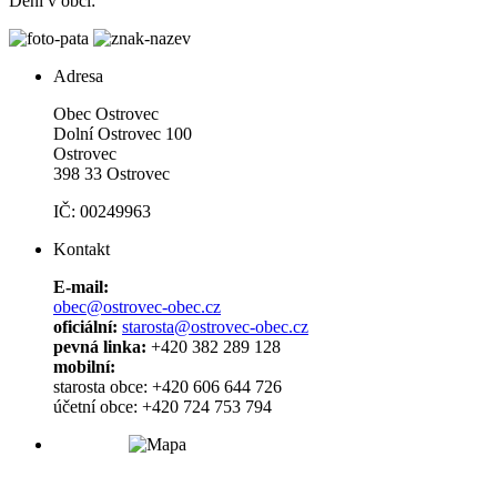
Dění v obci:
Adresa
Obec Ostrovec
Dolní Ostrovec 100
Ostrovec
398 33 Ostrovec
IČ: 00249963
Kontakt
E-mail:
obec@ostrovec-obec.cz
oficiální:
starosta@ostrovec-obec.cz
pevná linka:
+420 382 289 128
mobilní:
starosta obce: +420 606 644 726
účetní obce: +420 724 753 794