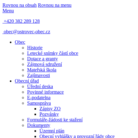
Rovnou na obsah
Rovnou na menu
Menu
+420 382 289 128
obec@ostrovec-obec.cz
Obec
Historie
Letecké snímky částí obce
Dotace a granty
Zájmová sdružení
Mateřská škola
Zajímavosti
Obecní úřad
Úřední deska
Povinné informace
E-podatelna
Samospráva
Zápisy ZO
Pozvánky
Formuláře-žádosti ke stažení
Dokumenty
Územní plán
Obecní vyhlášky a provozní řády obce