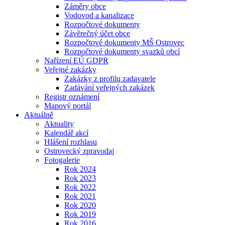
Záměry obce
Vodovod a kanalizace
Rozpočtové dokumenty
Závěrečný účet obce
Rozpočtové dokumenty MŠ Ostrovec
Rozpočtové dokumenty svazků obcí
Nařízení EÚ GDPR
Veřejné zakázky
Zakázky z profilu zadavatele
Zadávání veřejných zakázek
Registr oznámení
Mapový portál
Aktuálně
Aktuality
Kalendář akcí
Hlášení rozhlasu
Ostrovecký zpravodaj
Fotogalerie
Rok 2024
Rok 2023
Rok 2022
Rok 2021
Rok 2020
Rok 2019
Rok 2016