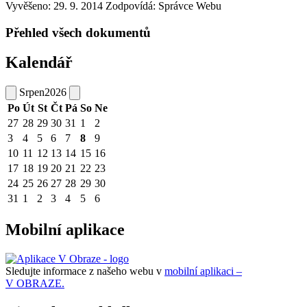
Vyvěšeno: 29. 9. 2014
Zodpovídá:
Správce Webu
Přehled všech dokumentů
Kalendář
Srpen
2026
Po
Út
St
Čt
Pá
So
Ne
27
28
29
30
31
1
2
3
4
5
6
7
8
9
10
11
12
13
14
15
16
17
18
19
20
21
22
23
24
25
26
27
28
29
30
31
1
2
3
4
5
6
Mobilní aplikace
Sledujte informace z našeho webu v
mobilní aplikaci –
V OBRAZE.