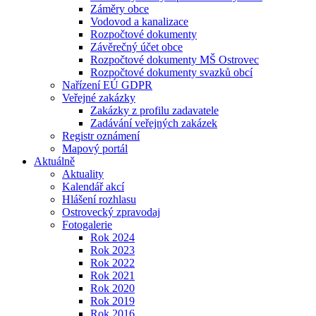
Záměry obce
Vodovod a kanalizace
Rozpočtové dokumenty
Závěrečný účet obce
Rozpočtové dokumenty MŠ Ostrovec
Rozpočtové dokumenty svazků obcí
Nařízení EÚ GDPR
Veřejné zakázky
Zakázky z profilu zadavatele
Zadávání veřejných zakázek
Registr oznámení
Mapový portál
Aktuálně
Aktuality
Kalendář akcí
Hlášení rozhlasu
Ostrovecký zpravodaj
Fotogalerie
Rok 2024
Rok 2023
Rok 2022
Rok 2021
Rok 2020
Rok 2019
Rok 2016