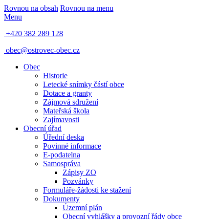
Rovnou na obsah
Rovnou na menu
Menu
+420 382 289 128
obec@ostrovec-obec.cz
Obec
Historie
Letecké snímky částí obce
Dotace a granty
Zájmová sdružení
Mateřská škola
Zajímavosti
Obecní úřad
Úřední deska
Povinné informace
E-podatelna
Samospráva
Zápisy ZO
Pozvánky
Formuláře-žádosti ke stažení
Dokumenty
Územní plán
Obecní vyhlášky a provozní řády obce