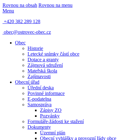
Rovnou na obsah
Rovnou na menu
Menu
+420 382 289 128
obec@ostrovec-obec.cz
Obec
Historie
Letecké snímky částí obce
Dotace a granty
Zájmová sdružení
Mateřská škola
Zajímavosti
Obecní úřad
Úřední deska
Povinné informace
E-podatelna
Samospráva
Zápisy ZO
Pozvánky
Formuláře-žádosti ke stažení
Dokumenty
Územní plán
Obecní vyhlášky a provozní řády obce