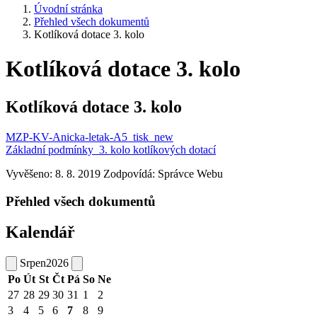
Úvodní stránka
Přehled všech dokumentů
Kotlíková dotace 3. kolo
Kotlíková dotace 3. kolo
Kotlíková dotace 3. kolo
MZP-KV-Anicka-letak-A5_tisk_new
Základní podmínky_3. kolo kotlíkových dotací
Vyvěšeno: 8. 8. 2019
Zodpovídá:
Správce Webu
Přehled všech dokumentů
Kalendář
Srpen
2026
Po
Út
St
Čt
Pá
So
Ne
27
28
29
30
31
1
2
3
4
5
6
7
8
9