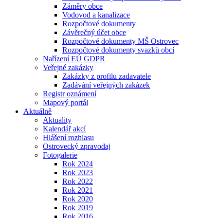
Záměry obce
Vodovod a kanalizace
Rozpočtové dokumenty
Závěrečný účet obce
Rozpočtové dokumenty MŠ Ostrovec
Rozpočtové dokumenty svazků obcí
Nařízení EÚ GDPR
Veřejné zakázky
Zakázky z profilu zadavatele
Zadávání veřejných zakázek
Registr oznámení
Mapový portál
Aktuálně
Aktuality
Kalendář akcí
Hlášení rozhlasu
Ostrovecký zpravodaj
Fotogalerie
Rok 2024
Rok 2023
Rok 2022
Rok 2021
Rok 2020
Rok 2019
Rok 2016