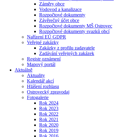
Záměry obce
Vodovod a kanalizace
Rozpočtové dokumenty
Závěrečný účet obce
Rozpočtové dokumenty MŠ Ostrovec
Rozpočtové dokumenty svazků obcí
Nařízení EÚ GDPR
Veřejné zakázky
Zakázky z profilu zadavatele
Zadávání veřejných zakázek
Registr oznámení
Mapový portál
Aktuálně
Aktuality
Kalendář akcí
Hlášení rozhlasu
Ostrovecký zpravodaj
Fotogalerie
Rok 2024
Rok 2023
Rok 2022
Rok 2021
Rok 2020
Rok 2019
Rok 2016