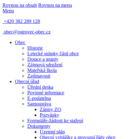
Rovnou na obsah
Rovnou na menu
Menu
+420 382 289 128
obec@ostrovec-obec.cz
Obec
Historie
Letecké snímky částí obce
Dotace a granty
Zájmová sdružení
Mateřská škola
Zajímavosti
Obecní úřad
Úřední deska
Povinné informace
E-podatelna
Samospráva
Zápisy ZO
Pozvánky
Formuláře-žádosti ke stažení
Dokumenty
Územní plán
Obecní vyhlášky a provozní řády obce