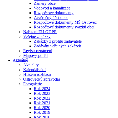
Záměry obce
Vodovod a kanalizace
Rozpočtové dokumenty
Závěrečný účet obce
Rozpočtové dokumenty MŠ Ostrovec
Rozpočtové dokumenty svazků obcí
Nařízení EÚ GDPR
Veřejné zakázky
Zakázky z profilu zadavatele
Zadávání veřejných zakázek
Registr oznámení
Mapový portál
Aktuálně
Aktuality
Kalendář akcí
Hlášení rozhlasu
Ostrovecký zpravodaj
Fotogalerie
Rok 2024
Rok 2023
Rok 2022
Rok 2021
Rok 2020
Rok 2019
Rok 2016