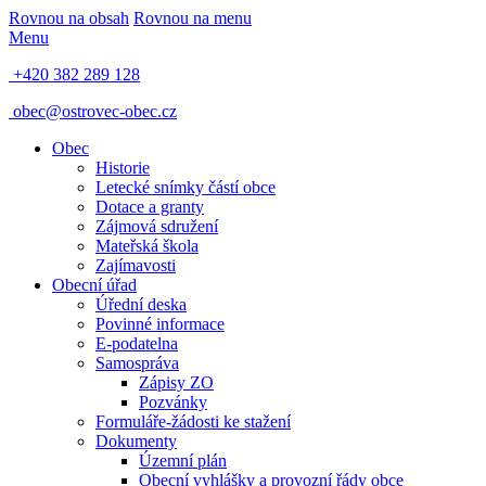
Rovnou na obsah
Rovnou na menu
Menu
+420 382 289 128
obec@ostrovec-obec.cz
Obec
Historie
Letecké snímky částí obce
Dotace a granty
Zájmová sdružení
Mateřská škola
Zajímavosti
Obecní úřad
Úřední deska
Povinné informace
E-podatelna
Samospráva
Zápisy ZO
Pozvánky
Formuláře-žádosti ke stažení
Dokumenty
Územní plán
Obecní vyhlášky a provozní řády obce