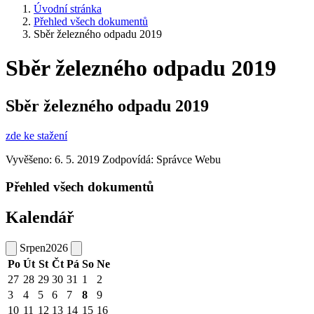
Úvodní stránka
Přehled všech dokumentů
Sběr železného odpadu 2019
Sběr železného odpadu 2019
Sběr železného odpadu 2019
zde ke stažení
Vyvěšeno: 6. 5. 2019
Zodpovídá:
Správce Webu
Přehled všech dokumentů
Kalendář
Srpen
2026
Po
Út
St
Čt
Pá
So
Ne
27
28
29
30
31
1
2
3
4
5
6
7
8
9
10
11
12
13
14
15
16