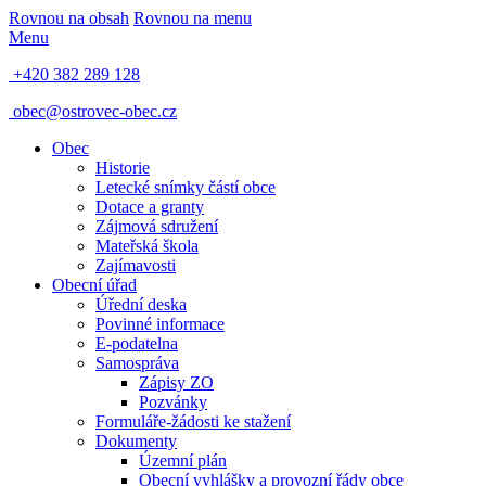
Rovnou na obsah
Rovnou na menu
Menu
+420 382 289 128
obec@ostrovec-obec.cz
Obec
Historie
Letecké snímky částí obce
Dotace a granty
Zájmová sdružení
Mateřská škola
Zajímavosti
Obecní úřad
Úřední deska
Povinné informace
E-podatelna
Samospráva
Zápisy ZO
Pozvánky
Formuláře-žádosti ke stažení
Dokumenty
Územní plán
Obecní vyhlášky a provozní řády obce