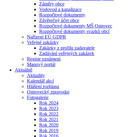
Záměry obce
Vodovod a kanalizace
Rozpočtové dokumenty
Závěrečný účet obce
Rozpočtové dokumenty MŠ Ostrovec
Rozpočtové dokumenty svazků obcí
Nařízení EÚ GDPR
Veřejné zakázky
Zakázky z profilu zadavatele
Zadávání veřejných zakázek
Registr oznámení
Mapový portál
Aktuálně
Aktuality
Kalendář akcí
Hlášení rozhlasu
Ostrovecký zpravodaj
Fotogalerie
Rok 2024
Rok 2023
Rok 2022
Rok 2021
Rok 2020
Rok 2019
Rok 2016