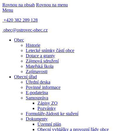
Rovnou na obsah
Rovnou na menu
Menu
+420 382 289 128
obec@ostrovec-obec.cz
Obec
Historie
Letecké snímky částí obce
Dotace a granty
Zájmová sdružení
Mateřská škola
Zajímavosti
Obecní úřad
Úřední deska
Povinné informace
E-podatelna
Samospráva
Zápisy ZO
Pozvánky
Formuláře-žádosti ke stažení
Dokumenty
Územní plán
Obecní vyhlášky a provozní řády obce