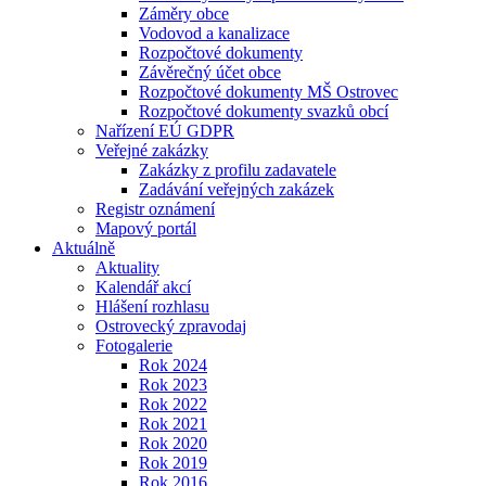
Záměry obce
Vodovod a kanalizace
Rozpočtové dokumenty
Závěrečný účet obce
Rozpočtové dokumenty MŠ Ostrovec
Rozpočtové dokumenty svazků obcí
Nařízení EÚ GDPR
Veřejné zakázky
Zakázky z profilu zadavatele
Zadávání veřejných zakázek
Registr oznámení
Mapový portál
Aktuálně
Aktuality
Kalendář akcí
Hlášení rozhlasu
Ostrovecký zpravodaj
Fotogalerie
Rok 2024
Rok 2023
Rok 2022
Rok 2021
Rok 2020
Rok 2019
Rok 2016