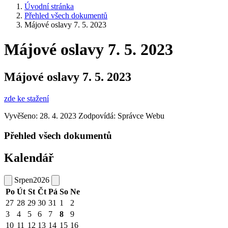
Úvodní stránka
Přehled všech dokumentů
Májové oslavy 7. 5. 2023
Májové oslavy 7. 5. 2023
Májové oslavy 7. 5. 2023
zde ke stažení
Vyvěšeno: 28. 4. 2023
Zodpovídá:
Správce Webu
Přehled všech dokumentů
Kalendář
Srpen
2026
Po
Út
St
Čt
Pá
So
Ne
27
28
29
30
31
1
2
3
4
5
6
7
8
9
10
11
12
13
14
15
16