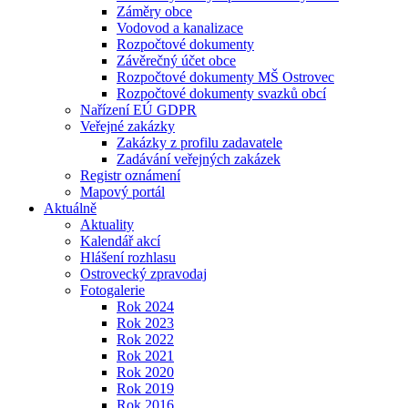
Záměry obce
Vodovod a kanalizace
Rozpočtové dokumenty
Závěrečný účet obce
Rozpočtové dokumenty MŠ Ostrovec
Rozpočtové dokumenty svazků obcí
Nařízení EÚ GDPR
Veřejné zakázky
Zakázky z profilu zadavatele
Zadávání veřejných zakázek
Registr oznámení
Mapový portál
Aktuálně
Aktuality
Kalendář akcí
Hlášení rozhlasu
Ostrovecký zpravodaj
Fotogalerie
Rok 2024
Rok 2023
Rok 2022
Rok 2021
Rok 2020
Rok 2019
Rok 2016