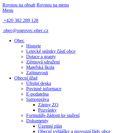
Rovnou na obsah
Rovnou na menu
Menu
+420 382 289 128
obec@ostrovec-obec.cz
Obec
Historie
Letecké snímky částí obce
Dotace a granty
Zájmová sdružení
Mateřská škola
Zajímavosti
Obecní úřad
Úřední deska
Povinné informace
E-podatelna
Samospráva
Zápisy ZO
Pozvánky
Formuláře-žádosti ke stažení
Dokumenty
Územní plán
Obecní vyhlášky a provozní řády obce