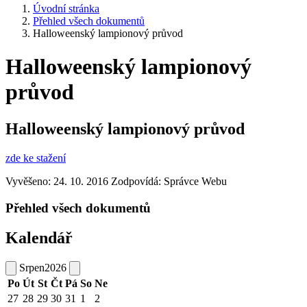
Úvodní stránka
Přehled všech dokumentů
Halloweenský lampionový průvod
Halloweenský lampionový
průvod
Halloweenský lampionový průvod
zde ke stažení
Vyvěšeno: 24. 10. 2016
Zodpovídá:
Správce Webu
Přehled všech dokumentů
Kalendář
Srpen
2026
Po
Út
St
Čt
Pá
So
Ne
27
28
29
30
31
1
2