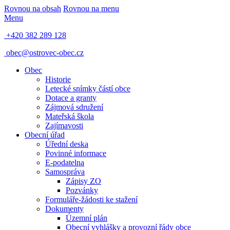
Rovnou na obsah
Rovnou na menu
Menu
+420 382 289 128
obec@ostrovec-obec.cz
Obec
Historie
Letecké snímky částí obce
Dotace a granty
Zájmová sdružení
Mateřská škola
Zajímavosti
Obecní úřad
Úřední deska
Povinné informace
E-podatelna
Samospráva
Zápisy ZO
Pozvánky
Formuláře-žádosti ke stažení
Dokumenty
Územní plán
Obecní vyhlášky a provozní řády obce