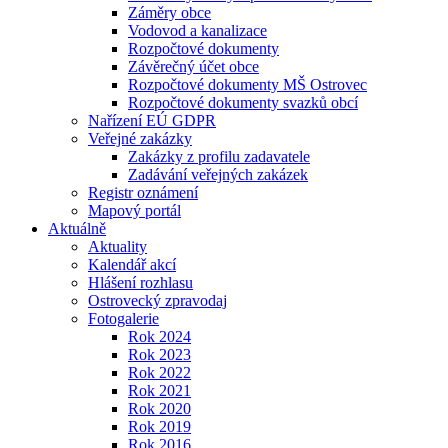
Záměry obce
Vodovod a kanalizace
Rozpočtové dokumenty
Závěrečný účet obce
Rozpočtové dokumenty MŠ Ostrovec
Rozpočtové dokumenty svazků obcí
Nařízení EÚ GDPR
Veřejné zakázky
Zakázky z profilu zadavatele
Zadávání veřejných zakázek
Registr oznámení
Mapový portál
Aktuálně
Aktuality
Kalendář akcí
Hlášení rozhlasu
Ostrovecký zpravodaj
Fotogalerie
Rok 2024
Rok 2023
Rok 2022
Rok 2021
Rok 2020
Rok 2019
Rok 2016