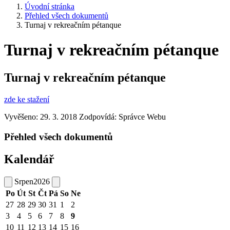
Úvodní stránka
Přehled všech dokumentů
Turnaj v rekreačním pétanque
Turnaj v rekreačním pétanque
Turnaj v rekreačním pétanque
zde ke stažení
Vyvěšeno: 29. 3. 2018
Zodpovídá:
Správce Webu
Přehled všech dokumentů
Kalendář
Srpen
2026
Po
Út
St
Čt
Pá
So
Ne
27
28
29
30
31
1
2
3
4
5
6
7
8
9
10
11
12
13
14
15
16