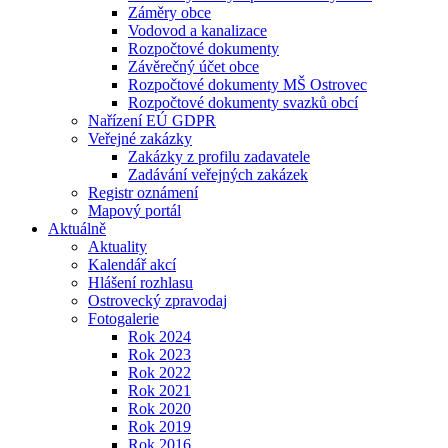
Záměry obce
Vodovod a kanalizace
Rozpočtové dokumenty
Závěrečný účet obce
Rozpočtové dokumenty MŠ Ostrovec
Rozpočtové dokumenty svazků obcí
Nařízení EÚ GDPR
Veřejné zakázky
Zakázky z profilu zadavatele
Zadávání veřejných zakázek
Registr oznámení
Mapový portál
Aktuálně
Aktuality
Kalendář akcí
Hlášení rozhlasu
Ostrovecký zpravodaj
Fotogalerie
Rok 2024
Rok 2023
Rok 2022
Rok 2021
Rok 2020
Rok 2019
Rok 2016