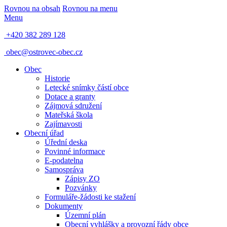
Rovnou na obsah
Rovnou na menu
Menu
+420 382 289 128
obec@ostrovec-obec.cz
Obec
Historie
Letecké snímky částí obce
Dotace a granty
Zájmová sdružení
Mateřská škola
Zajímavosti
Obecní úřad
Úřední deska
Povinné informace
E-podatelna
Samospráva
Zápisy ZO
Pozvánky
Formuláře-žádosti ke stažení
Dokumenty
Územní plán
Obecní vyhlášky a provozní řády obce