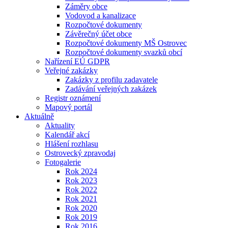
Záměry obce
Vodovod a kanalizace
Rozpočtové dokumenty
Závěrečný účet obce
Rozpočtové dokumenty MŠ Ostrovec
Rozpočtové dokumenty svazků obcí
Nařízení EÚ GDPR
Veřejné zakázky
Zakázky z profilu zadavatele
Zadávání veřejných zakázek
Registr oznámení
Mapový portál
Aktuálně
Aktuality
Kalendář akcí
Hlášení rozhlasu
Ostrovecký zpravodaj
Fotogalerie
Rok 2024
Rok 2023
Rok 2022
Rok 2021
Rok 2020
Rok 2019
Rok 2016