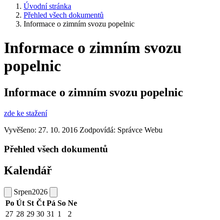
Úvodní stránka
Přehled všech dokumentů
Informace o zimním svozu popelnic
Informace o zimním svozu
popelnic
Informace o zimním svozu popelnic
zde ke stažení
Vyvěšeno: 27. 10. 2016
Zodpovídá:
Správce Webu
Přehled všech dokumentů
Kalendář
Srpen
2026
Po
Út
St
Čt
Pá
So
Ne
27
28
29
30
31
1
2