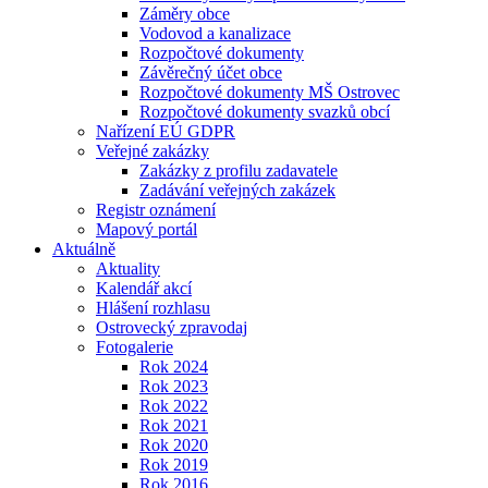
Záměry obce
Vodovod a kanalizace
Rozpočtové dokumenty
Závěrečný účet obce
Rozpočtové dokumenty MŠ Ostrovec
Rozpočtové dokumenty svazků obcí
Nařízení EÚ GDPR
Veřejné zakázky
Zakázky z profilu zadavatele
Zadávání veřejných zakázek
Registr oznámení
Mapový portál
Aktuálně
Aktuality
Kalendář akcí
Hlášení rozhlasu
Ostrovecký zpravodaj
Fotogalerie
Rok 2024
Rok 2023
Rok 2022
Rok 2021
Rok 2020
Rok 2019
Rok 2016