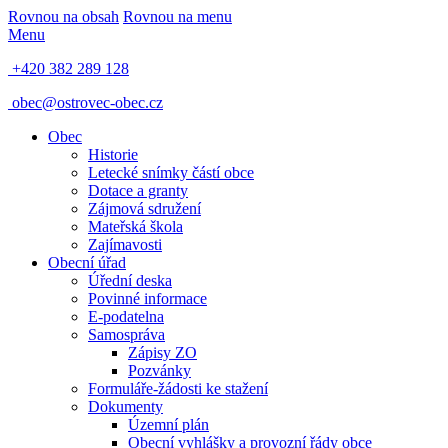
Rovnou na obsah
Rovnou na menu
Menu
+420 382 289 128
obec@ostrovec-obec.cz
Obec
Historie
Letecké snímky částí obce
Dotace a granty
Zájmová sdružení
Mateřská škola
Zajímavosti
Obecní úřad
Úřední deska
Povinné informace
E-podatelna
Samospráva
Zápisy ZO
Pozvánky
Formuláře-žádosti ke stažení
Dokumenty
Územní plán
Obecní vyhlášky a provozní řády obce