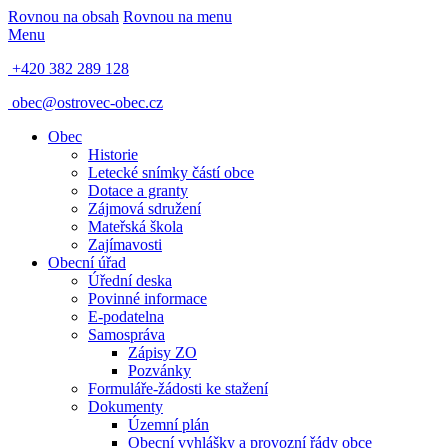
Rovnou na obsah
Rovnou na menu
Menu
+420 382 289 128
obec@ostrovec-obec.cz
Obec
Historie
Letecké snímky částí obce
Dotace a granty
Zájmová sdružení
Mateřská škola
Zajímavosti
Obecní úřad
Úřední deska
Povinné informace
E-podatelna
Samospráva
Zápisy ZO
Pozvánky
Formuláře-žádosti ke stažení
Dokumenty
Územní plán
Obecní vyhlášky a provozní řády obce