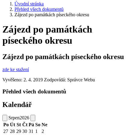
Úvodní stránka
Přehled všech dokumentů
Zájezd po památkách píseckého okresu
Zájezd po památkách
píseckého okresu
Zájezd po památkách píseckého okresu
zde ke stažení
Vyvěšeno: 2. 4. 2019
Zodpovídá:
Správce Webu
Přehled všech dokumentů
Kalendář
Srpen
2026
Po
Út
St
Čt
Pá
So
Ne
27
28
29
30
31
1
2