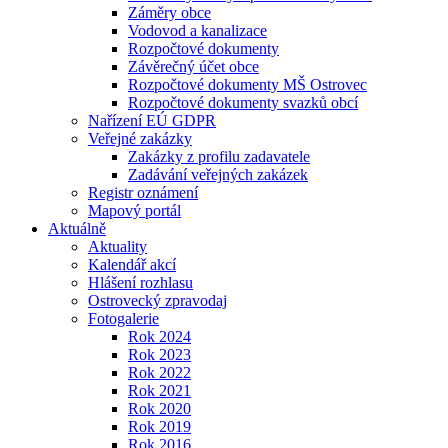
Záměry obce
Vodovod a kanalizace
Rozpočtové dokumenty
Závěrečný účet obce
Rozpočtové dokumenty MŠ Ostrovec
Rozpočtové dokumenty svazků obcí
Nařízení EÚ GDPR
Veřejné zakázky
Zakázky z profilu zadavatele
Zadávání veřejných zakázek
Registr oznámení
Mapový portál
Aktuálně
Aktuality
Kalendář akcí
Hlášení rozhlasu
Ostrovecký zpravodaj
Fotogalerie
Rok 2024
Rok 2023
Rok 2022
Rok 2021
Rok 2020
Rok 2019
Rok 2016