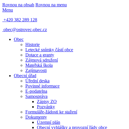
Rovnou na obsah
Rovnou na menu
Menu
+420 382 289 128
obec@ostrovec-obec.cz
Obec
Historie
Letecké snímky částí obce
Dotace a granty
Zájmová sdružení
Mateřská škola
Zajímavosti
Obecní úřad
Úřední deska
Povinné informace
E-podatelna
Samospráva
Zápisy ZO
Pozvánky
Formuláře-žádosti ke stažení
Dokumenty
Územní plán
Obecní vyhlášky a provozní řády obce