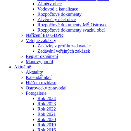
Záměry obce
Vodovod a kanalizace
Rozpočtové dokumenty
Závěrečný účet obce
Rozpočtové dokumenty MŠ Ostrovec
Rozpočtové dokumenty svazků obcí
Nařízení EÚ GDPR
Veřejné zakázky
Zakázky z profilu zadavatele
Zadávání veřejných zakázek
Registr oznámení
Mapový portál
Aktuálně
Aktuality
Kalendář akcí
Hlášení rozhlasu
Ostrovecký zpravodaj
Fotogalerie
Rok 2024
Rok 2023
Rok 2022
Rok 2021
Rok 2020
Rok 2019
Rok 2016