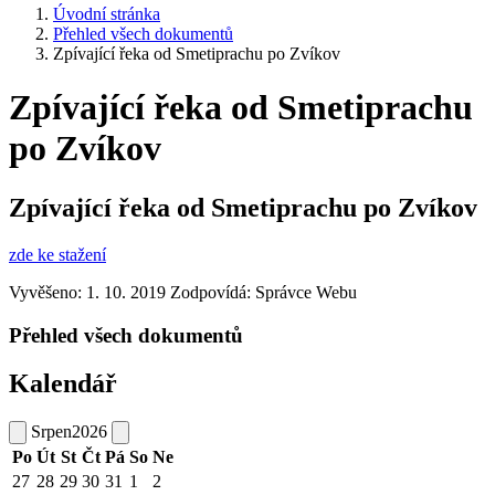
Úvodní stránka
Přehled všech dokumentů
Zpívající řeka od Smetiprachu po Zvíkov
Zpívající řeka od Smetiprachu
po Zvíkov
Zpívající řeka od Smetiprachu po Zvíkov
zde ke stažení
Vyvěšeno: 1. 10. 2019
Zodpovídá:
Správce Webu
Přehled všech dokumentů
Kalendář
Srpen
2026
Po
Út
St
Čt
Pá
So
Ne
27
28
29
30
31
1
2