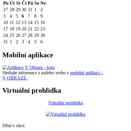
Po
Út
St
Čt
Pá
So
Ne
27
28
29
30
31
1
2
3
4
5
6
7
8
9
10
11
12
13
14
15
16
17
18
19
20
21
22
23
24
25
26
27
28
29
30
31
1
2
3
4
5
6
Mobilní aplikace
Sledujte informace z našeho webu v
mobilní aplikaci –
V OBRAZE.
Virtuální prohlídka
Virtuální prohlídka
Dění v obci: