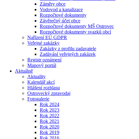
Záměry obce
Vodovod a kanalizace
Rozpočtové dokumenty
Závěrečný účet obce
Rozpočtové dokumenty MŠ Ostrovec
Rozpočtové dokumenty svazků obcí
Nařízení EÚ GDPR
Veřejné zakázky
Zakázky z profilu zadavatele
Zadávání veřejných zakázek
Registr oznámení
Mapový portál
Aktuálně
Aktuality
Kalendář akcí
Hlášení rozhlasu
Ostrovecký zpravodaj
Fotogalerie
Rok 2024
Rok 2023
Rok 2022
Rok 2021
Rok 2020
Rok 2019
Rok 2016