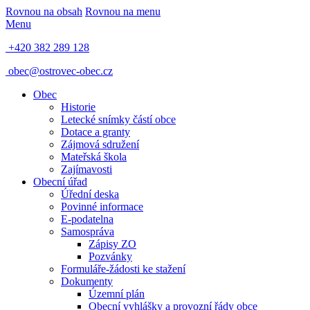
Rovnou na obsah
Rovnou na menu
Menu
+420 382 289 128
obec@ostrovec-obec.cz
Obec
Historie
Letecké snímky částí obce
Dotace a granty
Zájmová sdružení
Mateřská škola
Zajímavosti
Obecní úřad
Úřední deska
Povinné informace
E-podatelna
Samospráva
Zápisy ZO
Pozvánky
Formuláře-žádosti ke stažení
Dokumenty
Územní plán
Obecní vyhlášky a provozní řády obce