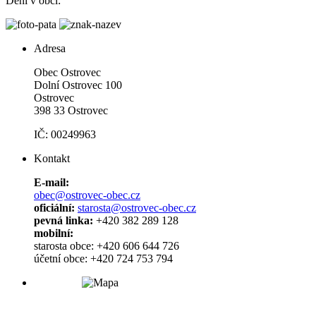
Dění v obci:
Adresa
Obec Ostrovec
Dolní Ostrovec 100
Ostrovec
398 33 Ostrovec
IČ: 00249963
Kontakt
E-mail:
obec@ostrovec-obec.cz
oficiální:
starosta@ostrovec-obec.cz
pevná linka:
+420 382 289 128
mobilní:
starosta obce: +420 606 644 726
účetní obce: +420 724 753 794