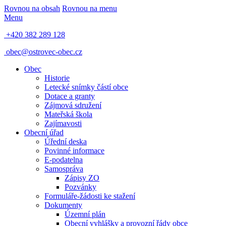
Rovnou na obsah
Rovnou na menu
Menu
+420 382 289 128
obec@ostrovec-obec.cz
Obec
Historie
Letecké snímky částí obce
Dotace a granty
Zájmová sdružení
Mateřská škola
Zajímavosti
Obecní úřad
Úřední deska
Povinné informace
E-podatelna
Samospráva
Zápisy ZO
Pozvánky
Formuláře-žádosti ke stažení
Dokumenty
Územní plán
Obecní vyhlášky a provozní řády obce