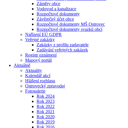
Záměry obce
Vodovod a kanalizace
Rozpočtové dokumenty
Závěrečný účet obce
Rozpočtové dokumenty MŠ Ostrovec
Rozpočtové dokumenty svazků obcí
Nařízení EÚ GDPR
Veřejné zakázky
Zakázky z profilu zadavatele
Zadávání veřejných zakázek
Registr oznámení
Mapový portál
Aktuálně
Aktuality
Kalendář akcí
Hlášení rozhlasu
Ostrovecký zpravodaj
Fotogalerie
Rok 2024
Rok 2023
Rok 2022
Rok 2021
Rok 2020
Rok 2019
Rok 2016