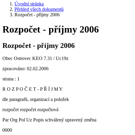
Úvodní stránka
Přehled všech dokumentů
Rozpočet - příjmy 2006
Rozpočet - příjmy 2006
Rozpočet - příjmy 2006
Obec Ostrovec KEO 7.31 / Uc19z
zpracováno: 02.02.2006
strana : 1
R O Z P O Č E T - P Ř Í J M Y
dle paragrafů, organizací a položek
rozpočet rozpočet rozpočtová
Par Org Pol Uz Popis schválený upravený změna
0000