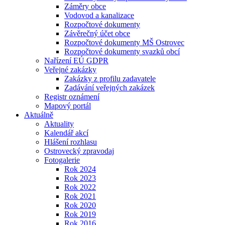
Záměry obce
Vodovod a kanalizace
Rozpočtové dokumenty
Závěrečný účet obce
Rozpočtové dokumenty MŠ Ostrovec
Rozpočtové dokumenty svazků obcí
Nařízení EÚ GDPR
Veřejné zakázky
Zakázky z profilu zadavatele
Zadávání veřejných zakázek
Registr oznámení
Mapový portál
Aktuálně
Aktuality
Kalendář akcí
Hlášení rozhlasu
Ostrovecký zpravodaj
Fotogalerie
Rok 2024
Rok 2023
Rok 2022
Rok 2021
Rok 2020
Rok 2019
Rok 2016