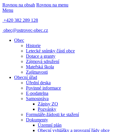
Rovnou na obsah
Rovnou na menu
Menu
+420 382 289 128
obec@ostrovec-obec.cz
Obec
Historie
Letecké snímky částí obce
Dotace a granty
Zájmová sdružení
Mateřská škola
Zajímavosti
Obecní úřad
Úřední deska
Povinné informace
E-podatelna
Samospráva
Zápisy ZO
Pozvánky
Formuláře-žádosti ke stažení
Dokumenty
Územní plán
Obecní vyhlášky a provozní řády obce