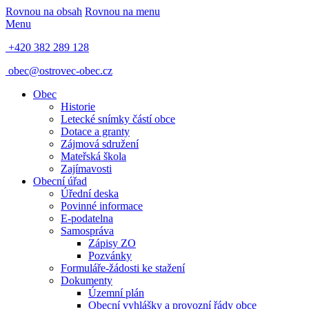
Rovnou na obsah
Rovnou na menu
Menu
+420 382 289 128
obec@ostrovec-obec.cz
Obec
Historie
Letecké snímky částí obce
Dotace a granty
Zájmová sdružení
Mateřská škola
Zajímavosti
Obecní úřad
Úřední deska
Povinné informace
E-podatelna
Samospráva
Zápisy ZO
Pozvánky
Formuláře-žádosti ke stažení
Dokumenty
Územní plán
Obecní vyhlášky a provozní řády obce