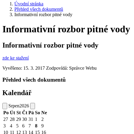
Úvodní stránka
Přehled všech dokumentů
Informativní rozbor pitné vody
Informativní rozbor pitné vody
Informativní rozbor pitné vody
zde ke stažení
Vyvěšeno: 15. 3. 2017
Zodpovídá:
Správce Webu
Přehled všech dokumentů
Kalendář
Srpen
2026
Po
Út
St
Čt
Pá
So
Ne
27
28
29
30
31
1
2
3
4
5
6
7
8
9
10
11
12
13
14
15
16