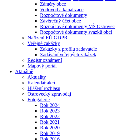
Záměry obce
Vodovod a kanalizace
Rozpočtové dokumenty
Závěrečný účet obce
Rozpočtové dokumenty MŠ Ostrovec
Rozpočtové dokumenty svazků obcí
Nařízení EÚ GDPR
Veřejné zakázky
Zakázky z profilu zadavatele
Zadávání veřejných zakázek
Registr oznámení
Mapový portál
Aktuálně
Aktuality
Kalendář akcí
Hlášení rozhlasu
Ostrovecký zpravodaj
Fotogalerie
Rok 2024
Rok 2023
Rok 2022
Rok 2021
Rok 2020
Rok 2019
Rok 2016