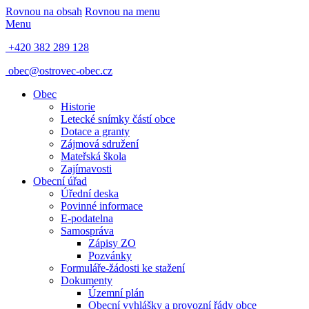
Rovnou na obsah
Rovnou na menu
Menu
+420 382 289 128
obec@ostrovec-obec.cz
Obec
Historie
Letecké snímky částí obce
Dotace a granty
Zájmová sdružení
Mateřská škola
Zajímavosti
Obecní úřad
Úřední deska
Povinné informace
E-podatelna
Samospráva
Zápisy ZO
Pozvánky
Formuláře-žádosti ke stažení
Dokumenty
Územní plán
Obecní vyhlášky a provozní řády obce