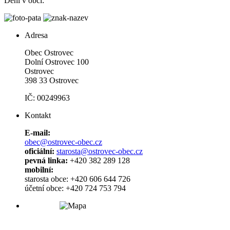
Dění v obci:
Adresa
Obec Ostrovec
Dolní Ostrovec 100
Ostrovec
398 33 Ostrovec
IČ: 00249963
Kontakt
E-mail:
obec@ostrovec-obec.cz
oficiální:
starosta@ostrovec-obec.cz
pevná linka:
+420 382 289 128
mobilní:
starosta obce: +420 606 644 726
účetní obce: +420 724 753 794