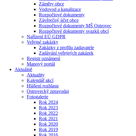
Záměry obce
Vodovod a kanalizace
Rozpočtové dokumenty
Závěrečný účet obce
Rozpočtové dokumenty MŠ Ostrovec
Rozpočtové dokumenty svazků obcí
Nařízení EÚ GDPR
Veřejné zakázky
Zakázky z profilu zadavatele
Zadávání veřejných zakázek
Registr oznámení
Mapový portál
Aktuálně
Aktuality
Kalendář akcí
Hlášení rozhlasu
Ostrovecký zpravodaj
Fotogalerie
Rok 2024
Rok 2023
Rok 2022
Rok 2021
Rok 2020
Rok 2019
Rok 2016