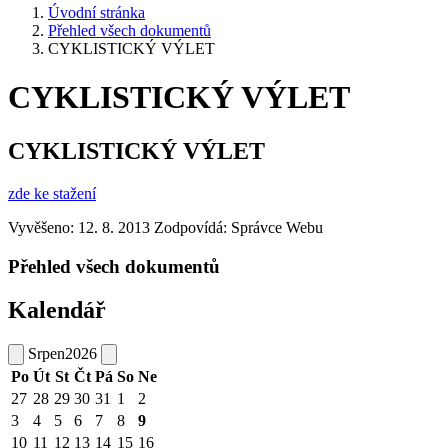
Úvodní stránka
Přehled všech dokumentů
CYKLISTICKÝ VÝLET
CYKLISTICKÝ VÝLET
CYKLISTICKÝ VÝLET
zde ke stažení
Vyvěšeno: 12. 8. 2013
Zodpovídá:
Správce Webu
Přehled všech dokumentů
Kalendář
Srpen
2026
Po
Út
St
Čt
Pá
So
Ne
27
28
29
30
31
1
2
3
4
5
6
7
8
9
10
11
12
13
14
15
16