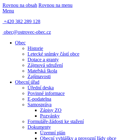
Rovnou na obsah
Rovnou na menu
Menu
+420 382 289 128
obec@ostrovec-obec.cz
Obec
Historie
Letecké snímky částí obce
Dotace a granty
Zájmová sdružení
Mateřská škola
Zajímavosti
Obecní úřad
Úřední deska
Povinné informace
E-podatelna
Samospráva
Zápisy ZO
Pozvánky
Formuláře-žádosti ke stažení
Dokumenty
Územní plán
Obecní vyhlášky a provozní řády obce