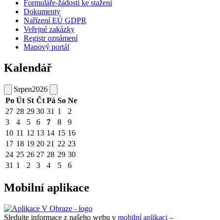
Formuláře-žádosti ke stažení
Dokumenty
Nařízení EÚ GDPR
Veřejné zakázky
Registr oznámení
Mapový portál
Kalendář
Srpen
2026
Po
Út
St
Čt
Pá
So
Ne
27
28
29
30
31
1
2
3
4
5
6
7
8
9
10
11
12
13
14
15
16
17
18
19
20
21
22
23
24
25
26
27
28
29
30
31
1
2
3
4
5
6
Mobilní aplikace
Sledujte informace z našeho webu v
mobilní aplikaci –