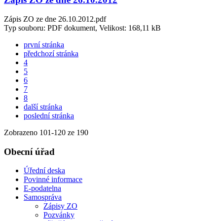
Zápis ZO ze dne 26.10.2012.pdf
Typ souboru: PDF dokument, Velikost: 168,11 kB
první stránka
předchozí stránka
4
5
6
7
8
další stránka
poslední stránka
Zobrazeno
101
-
120
ze 190
Obecní úřad
Úřední deska
Povinné informace
E-podatelna
Samospráva
Zápisy ZO
Pozvánky