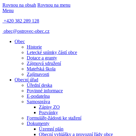
Rovnou na obsah
Rovnou na menu
Menu
+420 382 289 128
obec@ostrovec-obec.cz
Obec
Historie
Letecké snímky částí obce
Dotace a granty
Zájmová sdružení
Mateřská škola
Zajímavosti
Obecní úřad
Úřední deska
Povinné informace
E-podatelna
Samospráva
Zápisy ZO
Pozvánky
Formuláře-žádosti ke stažení
Dokumenty
Územní plán
Obecní vyhlášky a provozní řády obce