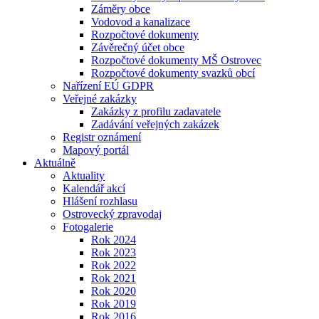
Záměry obce
Vodovod a kanalizace
Rozpočtové dokumenty
Závěrečný účet obce
Rozpočtové dokumenty MŠ Ostrovec
Rozpočtové dokumenty svazků obcí
Nařízení EÚ GDPR
Veřejné zakázky
Zakázky z profilu zadavatele
Zadávání veřejných zakázek
Registr oznámení
Mapový portál
Aktuálně
Aktuality
Kalendář akcí
Hlášení rozhlasu
Ostrovecký zpravodaj
Fotogalerie
Rok 2024
Rok 2023
Rok 2022
Rok 2021
Rok 2020
Rok 2019
Rok 2016