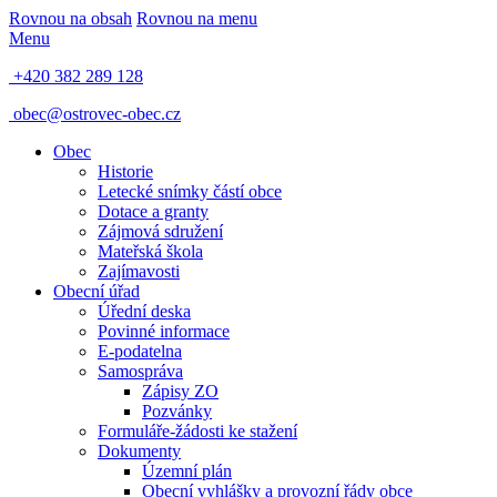
Rovnou na obsah
Rovnou na menu
Menu
+420 382 289 128
obec@ostrovec-obec.cz
Obec
Historie
Letecké snímky částí obce
Dotace a granty
Zájmová sdružení
Mateřská škola
Zajímavosti
Obecní úřad
Úřední deska
Povinné informace
E-podatelna
Samospráva
Zápisy ZO
Pozvánky
Formuláře-žádosti ke stažení
Dokumenty
Územní plán
Obecní vyhlášky a provozní řády obce