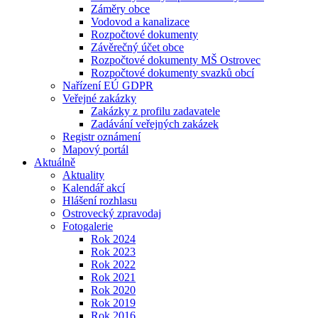
Záměry obce
Vodovod a kanalizace
Rozpočtové dokumenty
Závěrečný účet obce
Rozpočtové dokumenty MŠ Ostrovec
Rozpočtové dokumenty svazků obcí
Nařízení EÚ GDPR
Veřejné zakázky
Zakázky z profilu zadavatele
Zadávání veřejných zakázek
Registr oznámení
Mapový portál
Aktuálně
Aktuality
Kalendář akcí
Hlášení rozhlasu
Ostrovecký zpravodaj
Fotogalerie
Rok 2024
Rok 2023
Rok 2022
Rok 2021
Rok 2020
Rok 2019
Rok 2016