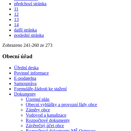
předchozí stránka
11
12
13
14
další stránka
poslední stránka
Zobrazeno
241
-
260
ze 273
Obecní úřad
Úřední deska
Povinné informace
E-podatelna
Samospráva
Formuláře-žádosti ke stažení
Dokumenty
Územní plán
Obecní vyhlášky a provozní řády obce
Záměry obce
Vodovod a kanalizace
Rozpočtové dokumenty
Závěrečný účet obce
Rozpočtové dokumenty MŠ Ostrovec