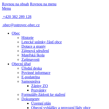
Rovnou na obsah
Rovnou na menu
Menu
+420 382 289 128
obec@ostrovec-obec.cz
Obec
Historie
Letecké snímky částí obce
Dotace a granty
Zájmová sdružení
Mateřská škola
Zajímavosti
Obecní úřad
Úřední deska
Povinné informace
E-podatelna
Samospráva
Zápisy ZO
Pozvánky
Formuláře-žádosti ke stažení
Dokumenty
Územní plán
Obecní vyhlášky a provozní řády obce