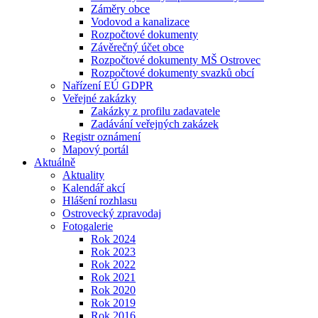
Záměry obce
Vodovod a kanalizace
Rozpočtové dokumenty
Závěrečný účet obce
Rozpočtové dokumenty MŠ Ostrovec
Rozpočtové dokumenty svazků obcí
Nařízení EÚ GDPR
Veřejné zakázky
Zakázky z profilu zadavatele
Zadávání veřejných zakázek
Registr oznámení
Mapový portál
Aktuálně
Aktuality
Kalendář akcí
Hlášení rozhlasu
Ostrovecký zpravodaj
Fotogalerie
Rok 2024
Rok 2023
Rok 2022
Rok 2021
Rok 2020
Rok 2019
Rok 2016