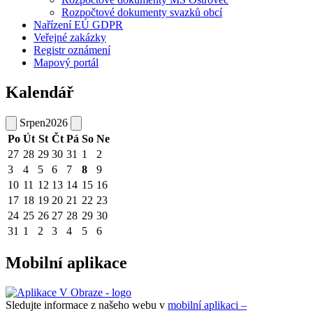
Rozpočtové dokumenty svazků obcí
Nařízení EÚ GDPR
Veřejné zakázky
Registr oznámení
Mapový portál
Kalendář
Srpen
2026
Po
Út
St
Čt
Pá
So
Ne
27
28
29
30
31
1
2
3
4
5
6
7
8
9
10
11
12
13
14
15
16
17
18
19
20
21
22
23
24
25
26
27
28
29
30
31
1
2
3
4
5
6
Mobilní aplikace
Sledujte informace z našeho webu v
mobilní aplikaci –